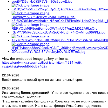
View the embedded image gallery online at:
https://fondymka.ru/schastlivoj-istorii/item/4814-kotik-
vasjok#sigFreeId5b5d57462a
22.04.2026
Васёк поехал в новый дом на испытательный срок.
26.05.2026
Уже месяц Васек домашний!
У него все чудесно и вот, что пишет
его кото-мама Виктория:
"Наш путь к котейке был долгим. Хотелось, но не могли решиться
вновь после потери. На тг канал фонда Умка была подписана,