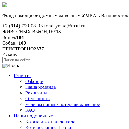
Фонд помощи бездомным животным
УМКА г. Владивосток
+7 (914) 790-08-33
fond-ymka@mail.ru
ЖИВОТНЫХ В ФОНДЕ
213
Кошек
104
Собак
109
ПРИСТРОЕНО
2377
Искать...
Главная
О фонде
Наша команда
Реквизиты
Отчетность
Если вы нашли/ потеряли животное
FAQ
Наши подопечные
Котята и котики до года
Котики старше 1 года