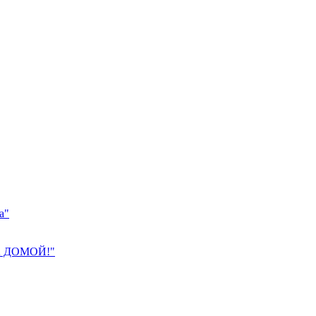
а"
 ДОМОЙ!"