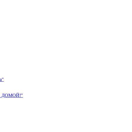
а"
 ДОМОЙ!"