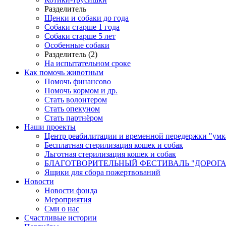
Разделитель
Щенки и собаки до года
Собаки старше 1 года
Собаки старше 5 лет
Особенные собаки
Разделитель (2)
На испытательном сроке
Как помочь животным
Помочь финансово
Помочь кормом и др.
Стать волонтером
Стать опекуном
Стать партнёром
Наши проекты
Центр реабилитации и временной передержки "умк
Бесплатная стерилизация кошек и собак
Льготная стерилизация кошек и собак
БЛАГОТВОРИТЕЛЬНЫЙ ФЕСТИВАЛЬ "ДОРОГА
Ящики для сбора пожертвований
Новости
Новости фонда
Мероприятия
Сми о нас
Счастливые истории