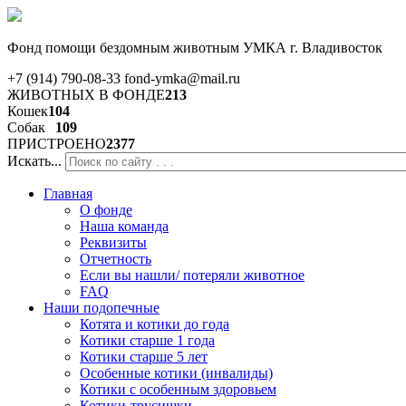
Фонд помощи бездомным животным
УМКА г. Владивосток
+7 (914) 790-08-33
fond-ymka@mail.ru
ЖИВОТНЫХ В ФОНДЕ
213
Кошек
104
Собак
109
ПРИСТРОЕНО
2377
Искать...
Главная
О фонде
Наша команда
Реквизиты
Отчетность
Если вы нашли/ потеряли животное
FAQ
Наши подопечные
Котята и котики до года
Котики старше 1 года
Котики старше 5 лет
Особенные котики (инвалиды)
Котики с особенным здоровьем
Котики-трусишки