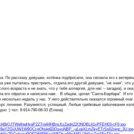
а. По рассказу девушки, котёнка подбросили, она свозила его к ветерин
а уже пыталась пристроить, отдала его другой девушке, "не зная", что 
лого возраста и не знать, что у тебя аллергия, для нас – загадка), и он
ала его обратно и написала нам... В общем, целая "Санта-Барбара". И кто 
е несколько недель у нас. У него действительно оказался огромный оча
 курс лечения. Разумеется, успешный. Любые грибковые заболевания из
но :) тел. 8-914-790-08-33 (Елена)