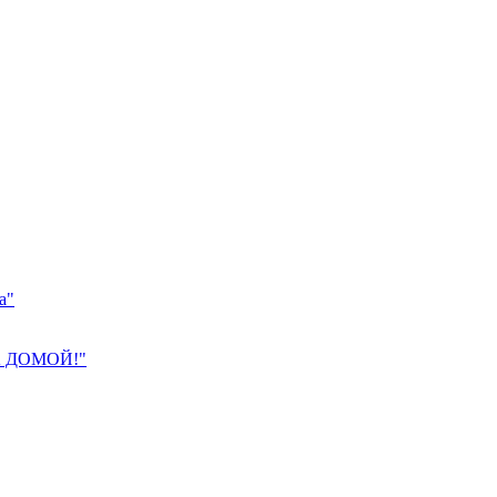
а"
 ДОМОЙ!"