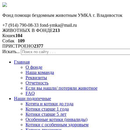
Фонд помощи бездомным животным
УМКА г. Владивосток
+7 (914) 790-08-33
fond-ymka@mail.ru
ЖИВОТНЫХ В ФОНДЕ
213
Кошек
104
Собак
109
ПРИСТРОЕНО
2377
Искать...
Главная
О фонде
Наша команда
Реквизиты
Отчетность
Если вы нашли/ потеряли животное
FAQ
Наши подопечные
Котята и котики до года
Котики старше 1 года
Котики старше 5 лет
Особенные котики (инвалиды)
Котики с особенным здоровьем
Котики-трусишки