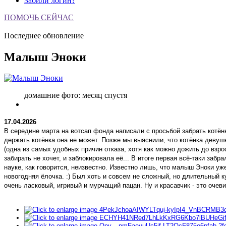
Забили логин?
ПОМОЧЬ СЕЙЧАС
Последнее обновление
Малыш Эноки
домашние фото: месяц спустя
17.04.2026
В середине марта на вотсап фонда написали с просьбой забрать котёнк
держать котёнка она не может. Позже мы выяснили, что котёнка девушк
(одна из самых удобных причин отказа, хотя как можно дожить до взрос
забирать не хочет, и заблокировала её... В итоге первая всё-таки забр
науке, как говорится, неизвестно. Известно лишь, что малыш Эноки уж
новогодняя ёлочка. :) Был хоть и совсем не сложный, но длительный
очень ласковый, игривый и мурчащий пацан. Ну и красавчик - это очевид