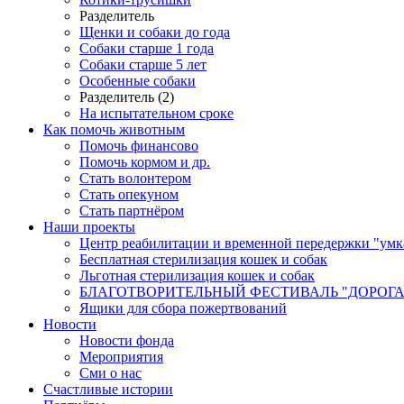
Разделитель
Щенки и собаки до года
Собаки старше 1 года
Собаки старше 5 лет
Особенные собаки
Разделитель (2)
На испытательном сроке
Как помочь животным
Помочь финансово
Помочь кормом и др.
Стать волонтером
Стать опекуном
Стать партнёром
Наши проекты
Центр реабилитации и временной передержки "умк
Бесплатная стерилизация кошек и собак
Льготная стерилизация кошек и собак
БЛАГОТВОРИТЕЛЬНЫЙ ФЕСТИВАЛЬ "ДОРОГА
Ящики для сбора пожертвований
Новости
Новости фонда
Мероприятия
Сми о нас
Счастливые истории