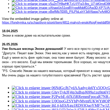
View the embedded image gallery online at:
https://fondymka.ru/schastlivoj-istorii/item/4811-malysh-enoki#sigFreeIddf5
18.04.2025
Эноки в новом доме на испытательном сроке.
26.05.2026
Уже больше месяца Эноки домашний!
У него все просто супер и вот
"Дратути. Пишет вам Эноки. Уже месяц как у меня есть квартира, дача
Ещё у меня есть фея- крёстная, она тоже меня балует. Живу весело: 
окон - это весело. Ещё мы вяжем торопыжкам. Все хорошо, но чешутся 
хорошо пристроиться."
"PS. Спасибо Умкам за нашего малыша, который приносит в нашу жизнь
Мы очень рады за нашего голубоглазого красавчика! Пусть растет здор