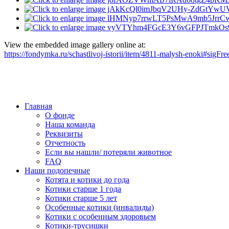
View the embedded image gallery online at:
https://fondymka.ru/schastlivoj-istorii/item/4811-malysh-enoki#sigF
Главная
О фонде
Наша команда
Реквизиты
Отчетность
Если вы нашли/ потеряли животное
FAQ
Наши подопечные
Котята и котики до года
Котики старше 1 года
Котики старше 5 лет
Особенные котики (инвалиды)
Котики с особенным здоровьем
Котики-трусишки