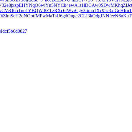
reeIdcf5b6d0827