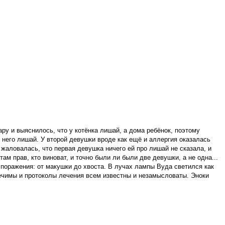
ару и выяснилось, что у котёнка лишай, а дома ребёнок, поэтому
у него лишай. У второй девушки вроде как ещё и аллергия оказалась
а жаловалась, что первая девушка ничего ей про лишай не сказала, и
там прав, кто виноват, и точно были ли были две девушки, а не одна...
г поражения: от макушки до хвоста. В лучах лампы Вуда светился как
лечимы и протоколы лечения всем известны и незамысловаты. Эноки