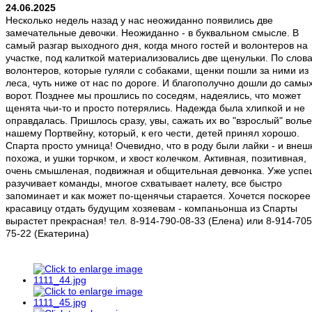
24.06.2025
Несколько недель назад у нас неожиданно появились две
замечательные девочки. Неожиданно - в буквальном смысле. В
самый разгар выходного дня, когда много гостей и волонтеров на
участке, под калиткой материализовались две щенульки. По слов
волонтеров, которые гуляли с собаками, щенки пошли за ними из
леса, чуть ниже от нас по дороге. И благополучно дошли до самы
ворот. Позднее мы прошлись по соседям, надеялись, что может
щенята чьи-то и просто потерялись. Надежда была хлипкой и не
оправдалась. Пришлось сразу, увы, сажать их во "взрослый" волье
нашему Портвейну, который, к его чести, детей принял хорошо.
Спарта просто умница! Очевидно, что в роду были лайки - и внеш
похожа, и ушки торчком, и хвост колечком. Активная, позитивная,
очень смышленая, подвижная и общительная девчонка. Уже усп
разучивает команды, многое схватывает налету, все быстро
запоминает и как может по-щенячьи старается. Хочется поскорее
красавицу отдать будущим хозяевам - компаньонша из Спарты
вырастет прекрасная! тел. 8-914-790-08-33 (Елена) или 8-914-705
75-22 (Екатерина)