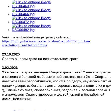
View the embedded image gallery online at:
https://fondymka.ru/schastlivoj-istorii/item/4633-umnitsa-
sparta#sigFreeIde1cd09f9ba
23.10.2025
Спарта в новом доме на испытательном сроке.
3.02.2026
Уже больше трех месяцев Спарта домашняя!
У нее все прекра
и хозяева с большой любовью о ней отзываются :) Хотя Спарта н
дает хозяевам расслабляться, носится по двору, научилась откры
лапами двери, выбегать из дома, воровать вещи и тащить их в д
:)) Очень активная, любвеобильная, задорная и вольная собака. 
мы пожелаем Спарте здоровья и долгой, сытой и беззаботной
домашней жизни!