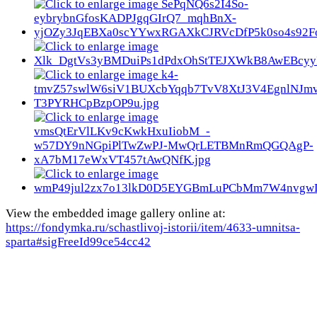
View the embedded image gallery online at:
https://fondymka.ru/schastlivoj-istorii/item/4633-umnitsa-
sparta#sigFreeId99ce54cc42