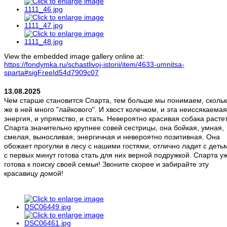
View the embedded image gallery online at:
https://fondymka.ru/schastlivoj-istorii/item/4633-umnitsa-
sparta#sigFreeId54d7909c07
13.08.2025
Чем старше становится Спарта, тем больше мы понимаем, сколь
же в ней много "лайкового". И хвост колечком, и эта неиссякаемая
энергия, и упрямство, и стать. Невероятно красивая собака растет
Спарта значительно крупнее совей сестрицы, она бойкая, умная,
смелая, выносливая, энергичная и невероятно позитивная. Она
обожает прогулки в лесу с нашими гостями, отлично ладит с детьм
с первых минут готова стать для них верной подружкой. Спарта у
готова к поиску своей семьи! Звоните скорее и забирайте эту
красавицу домой!