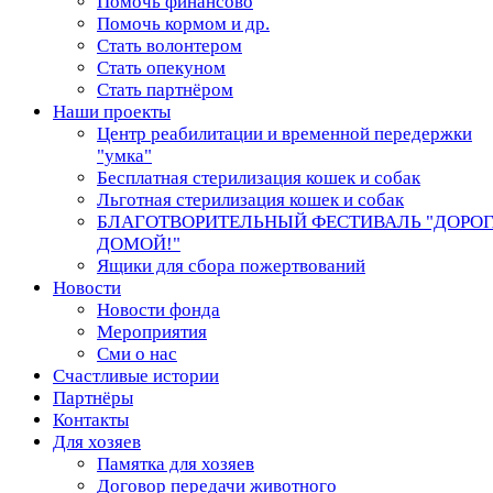
Помочь финансово
Помочь кормом и др.
Стать волонтером
Стать опекуном
Стать партнёром
Наши проекты
Центр реабилитации и временной передержки
"умка"
Бесплатная стерилизация кошек и собак
Льготная стерилизация кошек и собак
БЛАГОТВОРИТЕЛЬНЫЙ ФЕСТИВАЛЬ "ДОРО
ДОМОЙ!"
Ящики для сбора пожертвований
Новости
Новости фонда
Мероприятия
Сми о нас
Счастливые истории
Партнёры
Контакты
Для хозяев
Памятка для хозяев
Договор передачи животного