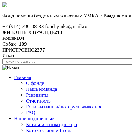
Фонд помощи бездомным животным
УМКА г. Владивосток
+7 (914) 790-08-33
fond-ymka@mail.ru
ЖИВОТНЫХ В ФОНДЕ
213
Кошек
104
Собак
109
ПРИСТРОЕНО
2377
Искать...
Главная
О фонде
Наша команда
Реквизиты
Отчетность
Если вы нашли/ потеряли животное
FAQ
Наши подопечные
Котята и котики до года
Котики старше 1 года