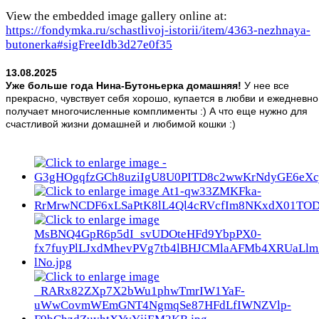
View the embedded image gallery online at:
https://fondymka.ru/schastlivoj-istorii/item/4363-nezhnaya-
butonerka#sigFreeIdb3d27e0f35
13.08.2025
Уже больше года Нина-Бутоньерка домашняя!
У нее все
прекрасно, чувствует себя хорошо, купается в любви и ежедневно
получает многочисленные комплименты :) А что еще нужно для
счастливой жизни домашней и любимой кошки :)