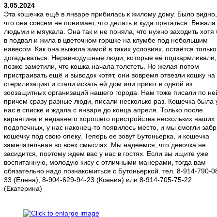
3.05.2024
Эта кошечка ещё в январе прибилась к жилому дому. Было видно,
что она совсем не понимает, что делать и куда прятаться. Бежала
людьми и мяукала. Она так и не поняла, что нужно заходить хотя
в подвал и жила в цветочном горшке на клумбе под небольшим
навесом. Как она выжила зимой в таких условиях, остаётся только
догадываться. Неравнодушные люди, которые её подкармливали,
позже заметили, что кошка начала толстеть. Не желая потом
пристраивать ещё и выводок котят, они вовремя отвезли кошку на
стерилизацию и стали искать ей дом или приют в одной из
зоозащитных организаций нашего города. Нам тоже писали по не
причем сразу разные люди, писали несколько раз. Кошечка была 
нас в списке и ждала с января до конца апреля. Только после
карантина и недавнего хорошего пристройства нескольких наших
подопечных, у нас наконец-то появилось место, и мы смогли забр
кошечку под свою опеку. Теперь ее зовут Бутоньерка, и кошечка
замечательная во всех смыслах. Мы надеемся, что девочка не
засидится, поэтому ждем вас у нас в гостях. Если вы ищите уже
воспитанную, молодую кису с отличными манерами, тогда вам
обязательно надо познакомиться с Бутоньеркой. тел. 8-914-790-0
33 (Елена); 8-904-629-94-23 (Ксения) или 8-914-705-75-22
(Екатерина)