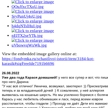
View the embedded image gallery online at:
https://fondymka.ru/schastlivoj-istorii/item/3184-kot-
karasik#sigFreeIde7191b6696
26.08.2022
Уже два года Карася домашний!
у него все супер и вот, что пиш
про него Дарина:
"У нас всё отлично! Умничка, возмужал, закотерел :)) Присматрив
теперь и за младшенькой дочей :) К сожалению, у неё аллергия
выявилась на кошачью шерсть. Но мы усиленно боремся с болячк
Карась у нас любитель обнимашек и ласк, перед всеми ковром
расстилается, чтобы гладили :) Проходу не даёт. Дети его жамкают
он терпеливо выносит :) Хорошенький, любим его всей семьёй!"