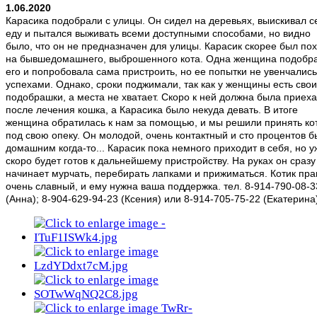
1.06.2020
Карасика подобрали с улицы. Он сидел на деревьях, выискивал с
еду и пытался выживать всеми доступными способами, но видно
было, что он не предназначен для улицы. Карасик скорее был по
на бывшедомашнего, выброшенного кота. Одна женщина подобр
его и попробовала сама пристроить, но ее попытки не увенчались
успехами. Однако, сроки поджимали, так как у женщины есть свои
подобрашки, а места не хватает. Скоро к ней должна была приеха
после лечения кошка, а Карасика было некуда девать. В итоге
женщина обратилась к нам за помощью, и мы решили принять ко
под свою опеку. Он молодой, очень контактный и сто процентов б
домашним когда-то... Карасик пока немного приходит в себя, но у
скоро будет готов к дальнейшему пристройству. На руках он сразу
начинает мурчать, перебирать лапками и прижиматься. Котик пра
очень славный, и ему нужна ваша поддержка. тел. 8-914-790-08-3
(Анна); 8-904-629-94-23 (Ксения) или 8-914-705-75-22 (Екатерина