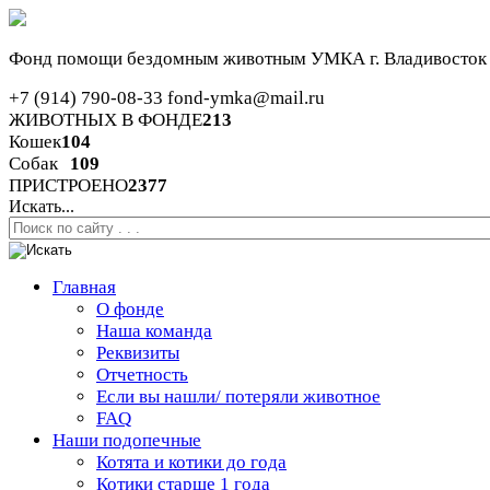
Фонд помощи бездомным животным
УМКА г. Владивосток
+7 (914) 790-08-33
fond-ymka@mail.ru
ЖИВОТНЫХ В ФОНДЕ
213
Кошек
104
Собак
109
ПРИСТРОЕНО
2377
Искать...
Главная
О фонде
Наша команда
Реквизиты
Отчетность
Если вы нашли/ потеряли животное
FAQ
Наши подопечные
Котята и котики до года
Котики старше 1 года