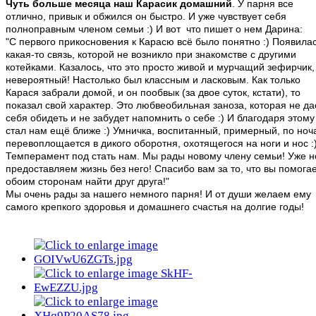
Чуть больше месяца наш Карасик домашний
. У парня все
отлично, привык и обжился он быстро. И уже чувствует себя
полноправным членом семьи :) И вот что пишет о нем Дарина:
"С первого прикосновения к Карасю всё было понятно :) Появила
какая-то связь, которой не возникло при знакомстве с другими
котейками. Казалось, что это просто живой и мурчащий зефирчик,
невероятный! Настолько был классным и ласковым.
Как только
Карася забрали домой, и он пообвык (за двое суток, кстати), то
показал свой характер. Это любвеобильная заноза, которая не да
себя обидеть и не забудет напомнить о себе :) И благодаря этому
стал нам ещё ближе :)
Умничка, воспитанный, примерный, по ноч
перевоплощается в дикого оборотня, охотящегося на ноги и нос :
Темперамент под стать нам.
Мы рады новому члену семьи! Уже н
предоставляем жизнь без него!
Спасибо вам за то, что вы помога
обоим сторонам найти друг друга!"
Мы очень рады за нашего немного парня! И от души желаем ему
самого крепкого здоровья и домашнего счастья на долгие годы!