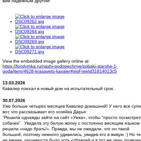
вам надежным другом!
View the embedded image gallery online at:
https://fondymka.ru/nashi-podopechnye/sobaki-starshe-1-
goda/item/4628-krasavets-kavaler#sigFreeId31814013c5
13.03.2026
Кавалер поехал в новый дом на испытательный срок.
30.07.2026
Уже больше четырех месяцев Кавалер домашний! У него все супе
вот, что рассказывает его хозяйка Дарья:
"Решила однажды зайти на сайт «Умка», чтобы "просто посмотрет
собачек”. Увидела эту белую жопку с постоянно висящим языком
решила «надо брать!». Правда, мы не ожидали, что он такой
большой, поэтому немного удивились, увидев его в живую :) Но т
не менее, решимости было хоть отбавляй и в тот же день позвон