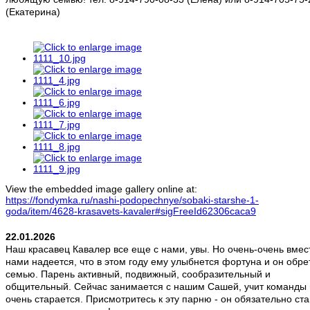
(Екатерина)
View the embedded image gallery online at:
https://fondymka.ru/nashi-podopechnye/sobaki-starshe-1-
goda/item/4628-krasavets-kavaler#sigFreeId62306caca9
22.01.2026
Наш красавец Кавалер все еще с нами, увы. Но очень-очень вмес
нами надеется, что в этом году ему улыбнется фортуна и он обре
семью. Парень активный, подвижный, сообразительный и
общительный. Сейчас занимается с нашим Сашей, учит команды 
очень старается. Присмотритесь к эту парню - он обязательно ст