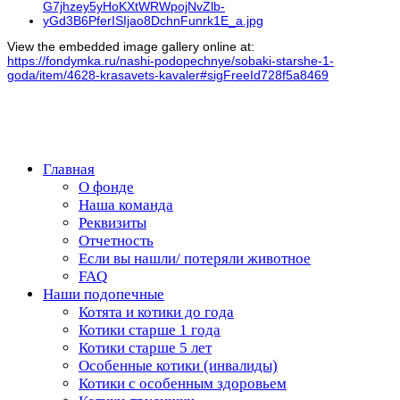
View the embedded image gallery online at:
https://fondymka.ru/nashi-podopechnye/sobaki-starshe-1-
goda/item/4628-krasavets-kavaler#sigFreeId728f5a8469
Главная
О фонде
Наша команда
Реквизиты
Отчетность
Если вы нашли/ потеряли животное
FAQ
Наши подопечные
Котята и котики до года
Котики старше 1 года
Котики старше 5 лет
Особенные котики (инвалиды)
Котики с особенным здоровьем