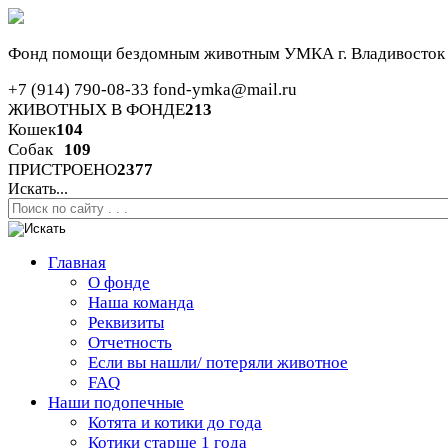
Фонд помощи бездомным животным
УМКА г. Владивосток
+7 (914) 790-08-33
fond-ymka@mail.ru
ЖИВОТНЫХ В ФОНДЕ
213
Кошек
104
Собак
109
ПРИСТРОЕНО
2377
Искать...
Главная
О фонде
Наша команда
Реквизиты
Отчетность
Если вы нашли/ потеряли животное
FAQ
Наши подопечные
Котята и котики до года
Котики старше 1 года