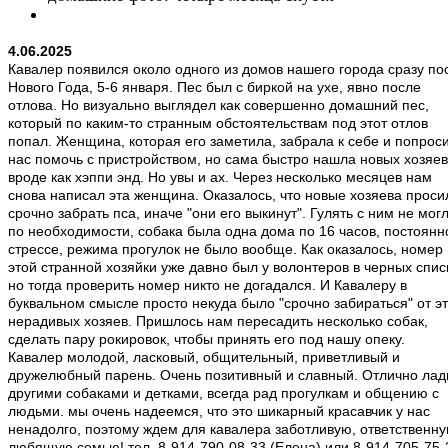
4.06.2025
Кавалер появился около одного из домов нашего города сразу по
Нового Года, 5-6 января. Пес был с биркой на ухе, явно после
отлова. Но визуально выглядел как совершенно домашний пес,
который по каким-то странным обстоятельствам под этот отлов
попал. Женщина, которая его заметила, забрала к себе и попрос
нас помочь с пристройством, но сама быстро нашла новых хозяев
вроде как хэппи энд. Но увы и ах. Через несколько месяцев нам
снова написал эта женщина. Оказалось, что новые хозяева проси
срочно забрать пса, иначе "они его выкинут". Гулять с ним не мог
по необходимости, собака была одна дома по 16 часов, постоянн
стрессе, режима прогулок не было вообще. Как оказалось, номер
этой странной хозяйки уже давно был у волонтеров в черных спис
но тогда проверить номер никто не догадался. И Кавалеру в
буквальном смысле просто некуда было "срочно забираться" от э
нерадивых хозяев. Пришлось нам пересадить несколько собак,
сделать пару рокировок, чтобы принять его под нашу опеку.
Кавалер молодой, ласковый, общительный, приветливый и
дружелюбный парень. Очень позитивный и славный. Отлично лад
другими собаками и детками, всегда рад прогулкам и общению с
людьми. мы очень надеемся, что это шикарный красавчик у нас
ненадолго, поэтому ждем для кавалера заботливую, ответственну
любящую семью! тел. 8-914-790-08-33 (Елена) или 8-914-705-75-