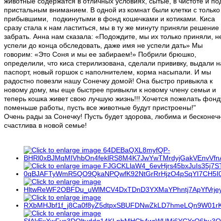
животные содержатся в отличных условиях, сытые, в чистоте и по
пристальным вниманием. В одной из комнат были клетки с только
прибывшими,
подкинутыми в фонд кошечками и котиками. Киса
сразу стала к нам ластиться, мы в ту же минуту приняли решение
забрать. Анна нам сказала: «Подождите, мы их только приняли, н
успели до конца обследовать, даже имя не успели дать» Мы
говорим: «Это Соня и мы ее забираем!» Побрили брюшко,
определили, что киса стерилизована, сделали прививку, выдали 
паспорт, новый горшок с наполнителем, корма насыпали. И мы
радостно повезли нашу Сонечку домой! Она быстро привыкла к
новому дому, мы еще быстрее привыкли к новому члену семьи и
теперь кошка живет свою лучшую жизнь!!! Хочется пожелать фонд
поменьше работы, пусть все животные будут пристроены!"
Очень рады за Сонечку! Пусть будет здорова, любима и бесконеч
счастлива в новой семье!