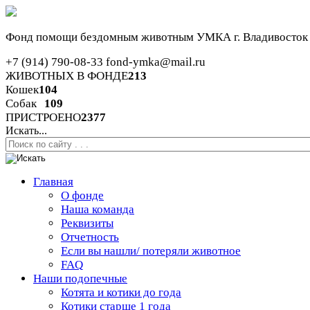
Фонд помощи бездомным животным
УМКА г. Владивосток
+7 (914) 790-08-33
fond-ymka@mail.ru
ЖИВОТНЫХ В ФОНДЕ
213
Кошек
104
Собак
109
ПРИСТРОЕНО
2377
Искать...
Главная
О фонде
Наша команда
Реквизиты
Отчетность
Если вы нашли/ потеряли животное
FAQ
Наши подопечные
Котята и котики до года
Котики старше 1 года