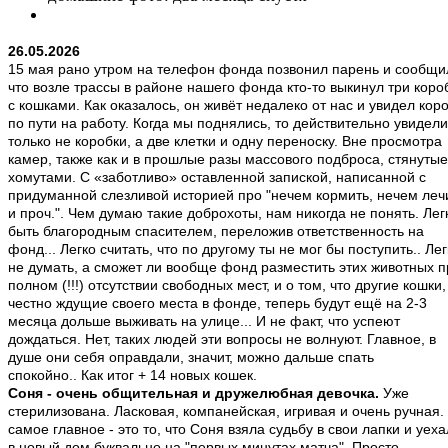
26.05.2026
15 мая рано утром на телефон фонда позвонил парень и сообщи
что возле трассы в районе нашего фонда кто-то выкинул три коро
с кошками. Как оказалось, он живёт недалеко от нас и увидел кор
по пути на работу. Когда мы поднялись, то действительно увидели
только не коробки, а две клетки и одну переноску. Вне просмотра
камер, также как и в прошлые разы массового подброса, стянутые
хомутами. С «заботливо» оставленной запиской, написанной с
придуманной слезливой историей про "нечем кормить, нечем леч
и проч.". Чем думаю такие доброхоты, нам никогда не понять. Лег
быть благородным спасителем, переложив ответственность на
фонд... Легко считать, что по другому ты не мог бы поступить.. Лег
не думать, а сможет ли вообще фонд разместить этих животных п
полном (!!!) отсутствии свободных мест, и о том, что другие кошки,
честно ждущие своего места в фонде, теперь будут ещё на 2-3
месяца дольше выживать на улице... И не факт, что успеют
дождаться. Нет, таких людей эти вопросы не волнуют. Главное, в
душе они себя оправдали, значит, можно дальше спать
спокойно.. Как итог + 14 новых кошек.
Соня - очень общительная и дружелюбная девочка.
Уже
стерилизована. Ласковая, компанейская, игривая и очень ручная.
самое главное - это то, что Соня взяла судьбу в свои лапки и уех
в новый дом буквально на "первых минутах матча". Просто