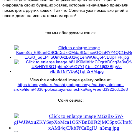
очаровала своих будущих хозяек, которые изначально приехали
посмотреть других кошек. Так что Сонечка уже несколько дней в
новом доме на испытательном сроке!
так мы обнаружили кошек:
View the embedded image gallery online at:
https://fondymka.ru/nashi-podopechnye/na-ispytatelnom-
sroke/item/4836-polosataya-sonechka#sigFreeId3922cdc2e8
Соня сейчас: