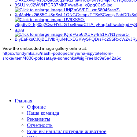
View the embedded image gallery online at:
https://fondymka.ru/nashi-podopechnye/na-ispytatelnom-
sroke/item/4836-polosataya-sonechka#sigFreeIdc9e5e42a6c
Главная
О фонде
Наша команда
Реквизиты
Отчетность
Если вы нашли/ потеряли животное