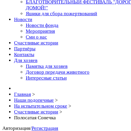
БЛАГОТВОРИТЕЛЬНЫЙ ФЕСТИВАЛЬ "ДОРО
ДОМОЙ!"
Ящики для сбора пожертвований
Новости
Новости фонда
Мероприятия
Сми о нас
Счастливые истории
Партнёры
Контакты
Для хозяев
Памятка для хозяев
Договор передачи животного
Интересные статьи
Главная
>
Наши подопечные
>
На испытательном сроке
>
Счастливые истории
>
Полосатая Сонечка
Авторизация
/
Регистрация