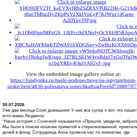
View the embedded image gallery online at:
https://fondymka.ru/nashi-podopechnye/na-ispytatelnom-
sroke/item/4836-polosataya-sonechka#sigFreeId728807ff
30.07.2026
Уже два месяца Соня домашняя! У нее все супер и вот, что пишет
кото-мама Людмила:
"Наша история с Сонечкой называется «Пришли, увидели, забрал
Мы были в поиске кошечки привитой и стерилизованной, приехал
дочей в фонд. Сотрудница Анна провела нас по комнатам, где