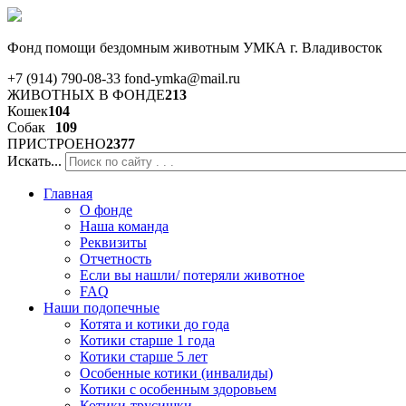
Фонд помощи бездомным животным
УМКА г. Владивосток
+7 (914) 790-08-33
fond-ymka@mail.ru
ЖИВОТНЫХ В ФОНДЕ
213
Кошек
104
Собак
109
ПРИСТРОЕНО
2377
Искать...
Главная
О фонде
Наша команда
Реквизиты
Отчетность
Если вы нашли/ потеряли животное
FAQ
Наши подопечные
Котята и котики до года
Котики старше 1 года
Котики старше 5 лет
Особенные котики (инвалиды)
Котики с особенным здоровьем
Котики-трусишки