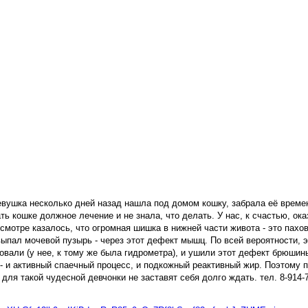
ушка несколько дней назад нашла под домом кошку, забрала её времен
ть кошке должное лечение и не знала, что делать. У нас, к счастью, ок
отре казалось, что огромная шишка в нижней части живота - это пахова
ыпал мочевой пузырь - через этот дефект мышц. По всей вероятности, э
зовали (у нее, к тому же была гидрометра), и ушили этот дефект брюшин
о - и активный спаечный процесс, и подкожный реактивный жир. Поэтому
 для такой чудесной девчонки не заставят себя долго ждать. тел. 8-914-7