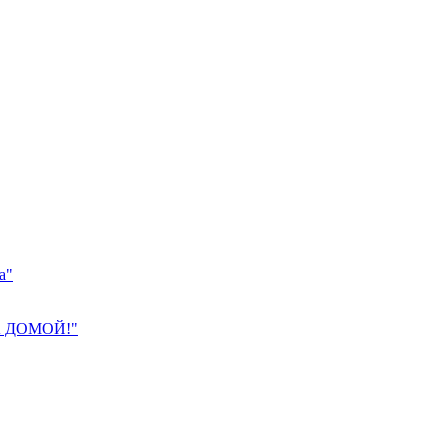
а"
 ДОМОЙ!"