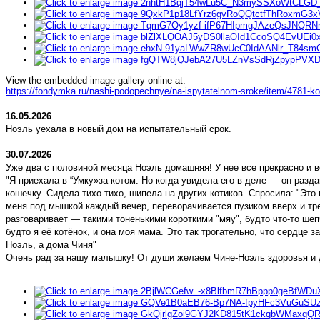
View the embedded image gallery online at:
https://fondymka.ru/nashi-podopechnye/na-ispytatelnom-sroke/item/4781-
16.05.2026
Ноэль уехала в новый дом на испытательный срок.
30.07.2026
Уже два с половиной месяца Ноэль домашняя! У нее все прекрасно и во
"Я приехала в “Умку»за котом. Но когда увидела его в деле — он разд
кошечку. Сидела тихо-тихо, шипела на других котиков. Спросила: "Это 
меня под мышкой каждый вечер, переворачивается пузиком вверх и тре
разговаривает — такими тоненькими короткими "мяу", будто что-то шеп
будто я её котёнок, и она моя мама. Это так трогательно, что сердце
Ноэль, а дома Чиня"
Очень рад за нашу малышку! От души желаем Чине-Ноэль здоровья и д