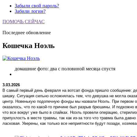
Забыли свой пароль?
Забили логин?
ПОМОЧЬ СЕЙЧАС
Последнее обновление
Кошечка Ноэль
домашние фото: два с половиной месяца спустя
3.03.2026
В самый первый день февраля на вотсап фонда пришло сообщение: дев
шишку. Ситуация сильно осложнялась тем, что девушка не могла оказа
центр. Новенькую подопечную фонды мы назвали Ноэль. При первом осм
оказалось, что по какой-то причине был разрыв брюшины. И подкожно в
что все вокруг уже было в спайках. Ноэль провели операцию, стерили
припухлость в месте травмы, так как из-за того что травма была давн
ласковая. Уверены, как только все неприятности будут позади, хозяева