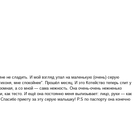
мне не сладить. И мой взгляд упал на маленькую (очень) серую
тихоня, мне спокойнее". Прошёл месяц. И это Котейство теперь спит у
кромная, а со мной — сама нежность. Она очень-очень нежненько
, как тесто. И ещё она постоянно меня вылизывает: лицо, руки — как
. Спасибо приюту за эту серую малышку! P.S по паспорту она конечно