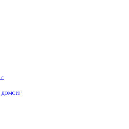
а"
 ДОМОЙ!"