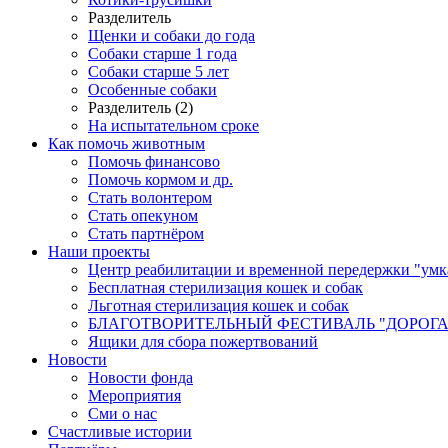
Разделитель
Щенки и собаки до года
Собаки старше 1 года
Собаки старше 5 лет
Особенные собаки
Разделитель (2)
На испытательном сроке
Как помочь животным
Помочь финансово
Помочь кормом и др.
Стать волонтером
Стать опекуном
Стать партнёром
Наши проекты
Центр реабилитации и временной передержки "умк
Бесплатная стерилизация кошек и собак
Льготная стерилизация кошек и собак
БЛАГОТВОРИТЕЛЬНЫЙ ФЕСТИВАЛЬ "ДОРОГА
Ящики для сбора пожертвований
Новости
Новости фонда
Мероприятия
Сми о нас
Счастливые истории