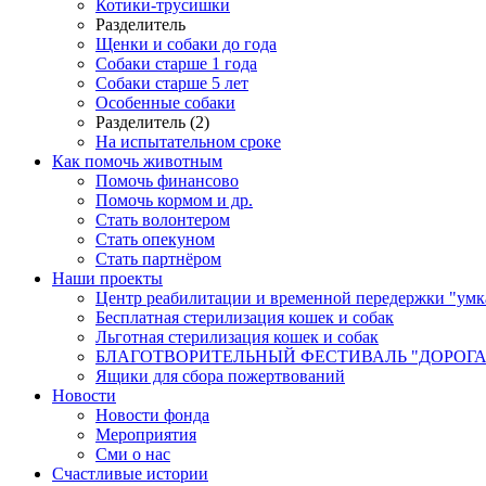
Котики-трусишки
Разделитель
Щенки и собаки до года
Собаки старше 1 года
Собаки старше 5 лет
Особенные собаки
Разделитель (2)
На испытательном сроке
Как помочь животным
Помочь финансово
Помочь кормом и др.
Стать волонтером
Стать опекуном
Стать партнёром
Наши проекты
Центр реабилитации и временной передержки "умк
Бесплатная стерилизация кошек и собак
Льготная стерилизация кошек и собак
БЛАГОТВОРИТЕЛЬНЫЙ ФЕСТИВАЛЬ "ДОРОГА
Ящики для сбора пожертвований
Новости
Новости фонда
Мероприятия
Сми о нас
Счастливые истории