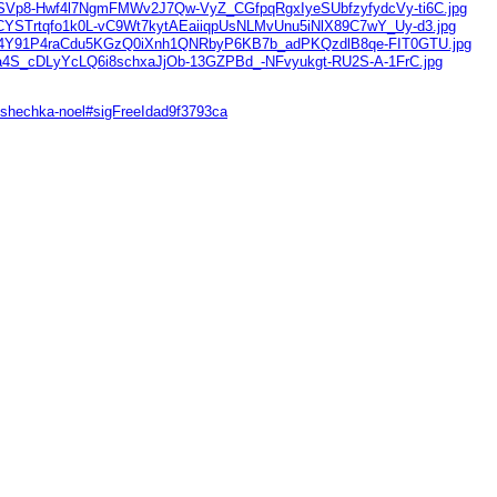
koshechka-noel#sigFreeIdad9f3793ca