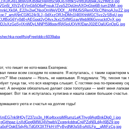
koshechka-noel#sigFreeIddcc6039aba
т, что пишет ее кото-мама Екатерина:
авал пинки всем соседям по комнате. Я испугалась, с таким характером 
кто?" Мне сказали — Ноэль, не навязывая. Я подумала: "Ну, тихоня так 
бует тунца так, что вся квартира слышит. С гостями она по-прежнему с
чет. А вечером обязательно делает свои топотушки — мнёт меня лапками
 замирает. Вот так я испугалась хулигана и нашла самое большое счастье
омашнего уюта и счастья на долгие годы!