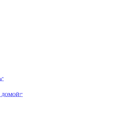
а"
 ДОМОЙ!"