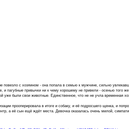
 не повезло с хозяином - она попала в семью к мужчине, сильно увлекав
бе, и пагубные привычки ни к чему хорошему не привели - осенью того ж
ой уже были свои животные. Единственное, что не не учла временная хоз
ации прооперировала в итоге и собаку, и её подросшего щенка, и попро
нтр, а её сын ещё ждёт места. Девочка оказалась очень милой, симпатич