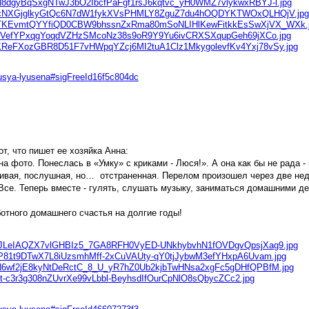
yusya-lyusena#sigFreeId16f5c804dc
т, что пишет ее хозяйка Анна:
а фото. Понеслась в «Умку» с криками - Люся!». А она как бы не рада - 
вая, послушная, но… отстраненная. Перелом произошел через две недел
 Все. Теперь вместе - гулять, слушать музыку, заниматься домашними д
отного домашнего счастья на долгие годы!