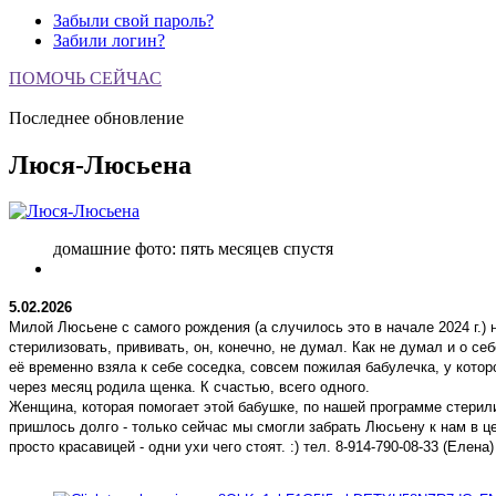
Забыли свой пароль?
Забили логин?
ПОМОЧЬ СЕЙЧАС
Последнее обновление
Люся-Люсьена
домашние фото: пять месяцев спустя
5.02.2026
Милой Люсьене с самого рождения (а случилось это в начале 2024 г.)
стерилизовать, прививать, он, конечно, не думал. Как не думал и о се
её временно взяла к себе соседка, совсем пожилая бабулечка, у котор
через месяц родила щенка. К счастью, всего одного.
Женщина, которая помогает этой бабушке, по нашей программе стерилиз
пришлось долго - только сейчас мы смогли забрать Люсьену к нам в це
просто красавицей - одни ухи чего стоят. :) тел. 8-914-790-08-33 (Елена)