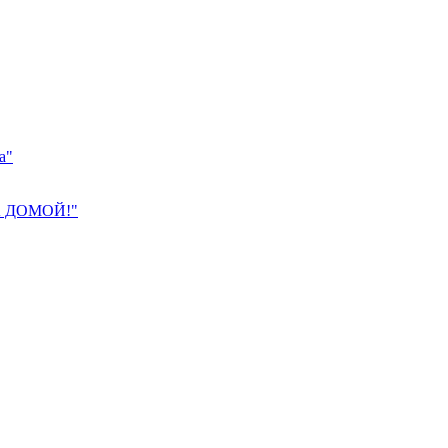
а"
 ДОМОЙ!"