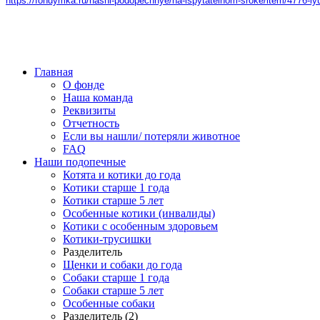
https://fondymka.ru/nashi-podopechnye/na-ispytatelnom-sroke/item/4776-l
Главная
О фонде
Наша команда
Реквизиты
Отчетность
Если вы нашли/ потеряли животное
FAQ
Наши подопечные
Котята и котики до года
Котики старше 1 года
Котики старше 5 лет
Особенные котики (инвалиды)
Котики с особенным здоровьем
Котики-трусишки
Разделитель
Щенки и собаки до года
Собаки старше 1 года
Собаки старше 5 лет
Особенные собаки
Разделитель (2)