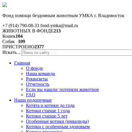
Фонд помощи бездомным животным
УМКА г. Владивосток
+7 (914) 790-08-33
fond-ymka@mail.ru
ЖИВОТНЫХ В ФОНДЕ
213
Кошек
104
Собак
109
ПРИСТРОЕНО
2377
Искать...
Главная
О фонде
Наша команда
Реквизиты
Отчетность
Если вы нашли/ потеряли животное
FAQ
Наши подопечные
Котята и котики до года
Котики старше 1 года
Котики старше 5 лет
Особенные котики (инвалиды)
Котики с особенным здоровьем
Котики-трусишки