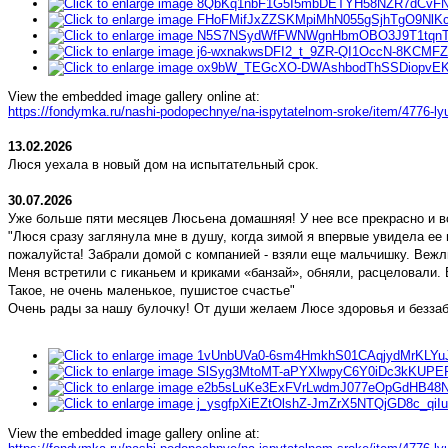
View the embedded image gallery online at:
https://fondymka.ru/nashi-podopechnye/na-ispytatelnom-sroke/item/4776-l
13.02.2026
Люся уехала в новый дом на испытательный срок.
30.07.2026
Уже больше пяти месяцев Люсьена домашняя! У нее все прекрасно и во
"Люся сразу заглянула мне в душу, когда зимой я впервые увидела ее н
пожалуйста! Забрали домой с компанией - взяли еще мальчишку. Вежли
Меня встретили с гиканьем и криками «банзай», обняли, расцеловали.
Такое, не очень маленькое, пушистое счастье"
Очень рады за нашу булочку! От души желаем Люсе здоровья и беззаб
View the embedded image gallery online at: