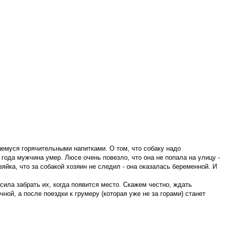
шемуся горячительными напитками. О том, что собаку надо
е года мужчина умер. Люсе очень повезло, что она не попала на улицу -
яйка, что за собакой хозяин не следил - она оказалась беременной. И
сила забрать их, когда появится место. Скажем честно, ждать
ной, а после поездки к грумеру (которая уже не за горами) станет