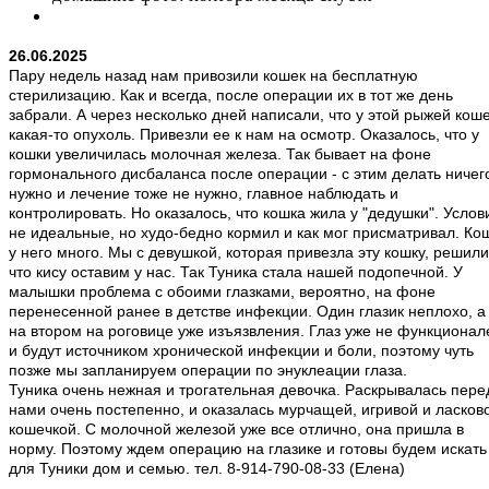
26.06.2025
Пару недель назад нам привозили кошек на бесплатную
стерилизацию. Как и всегда, после операции их в тот же день
забрали. А через несколько дней написали, что у этой рыжей кош
какая-то опухоль. Привезли ее к нам на осмотр. Оказалось, что у
кошки увеличилась молочная железа. Так бывает на фоне
гормонального дисбаланса после операции - с этим делать ничег
нужно и лечение тоже не нужно, главное наблюдать и
контролировать. Но оказалось, что кошка жила у "дедушки". Услов
не идеальные, но худо-бедно кормил и как мог присматривал. Ко
у него много. Мы с девушкой, которая привезла эту кошку, решили
что кису оставим у нас. Так Туника стала нашей подопечной. У
малышки проблема с обоими глазками, вероятно, на фоне
перенесенной ранее в детстве инфекции. Один глазик неплохо, а
на втором на роговице уже изъязвления. Глаз уже не функционал
и будут источником хронической инфекции и боли, поэтому чуть
позже мы запланируем операции по энуклеации глаза.
Туника очень нежная и трогательная девочка. Раскрывалась пере
нами очень постепенно, и оказалась мурчащей, игривой и ласков
кошечкой. С молочной железой уже все отлично, она пришла в
норму. Поэтому ждем операцию на глазике и готовы будем искать
для Туники дом и семью. тел. 8-914-790-08-33 (Елена)