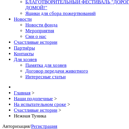
БЛАГОТВОРИТЕЛЬНЫЙ ФЕСТИВАЛЬ "ДОРО
ДОМОЙ!"
Ящики для сбора пожертвований
Новости
Новости фонда
Мероприятия
Сми о нас
Счастливые истории
Партнёры
Контакты
Для хозяев
Памятка для хозяев
Договор передачи животного
Интересные статьи
Главная
>
Наши подопечные
>
На испытательном сроке
>
Счастливые истории
>
Нежная Туника
Авторизация
/
Регистрация