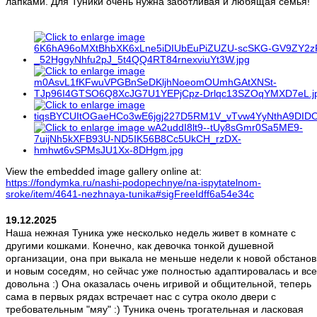
лапками. Для Туники очень нужна заботливая и любящая семья!
View the embedded image gallery online at:
https://fondymka.ru/nashi-podopechnye/na-ispytatelnom-
sroke/item/4641-nezhnaya-tunika#sigFreeIdff6a54e34c
19.12.2025
Наша нежная Туника уже несколько недель живет в комнате с
другими кошками. Конечно, как девочка тонкой душевной
организации, она при выкала не меньше недели к новой обстанов
и новым соседям, но сейчас уже полностью адаптировалась и вс
довольна :) Она оказалась очень игривой и общительной, теперь
сама в первых рядах встречает нас с сутра около двери с
требовательным "мяу" :) Туника очень трогательная и ласковая