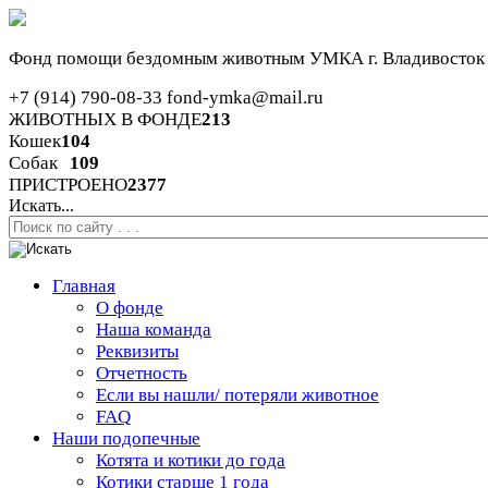
Фонд помощи бездомным животным
УМКА г. Владивосток
+7 (914) 790-08-33
fond-ymka@mail.ru
ЖИВОТНЫХ В ФОНДЕ
213
Кошек
104
Собак
109
ПРИСТРОЕНО
2377
Искать...
Главная
О фонде
Наша команда
Реквизиты
Отчетность
Если вы нашли/ потеряли животное
FAQ
Наши подопечные
Котята и котики до года
Котики старше 1 года