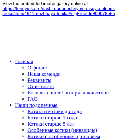
View the embedded image gallery online at:
https://fondymka.ru/nashi-podopechnye/na-ispytatelnom-
sroke/item/4641-nezhnaya-tunika#sigFreeIdd900079e6e
Главная
О фонде
Наша команда
Реквизиты
Отчетность
Если вы нашли/ потеряли животное
FAQ
Наши подопечные
Котята и котики до года
Котики старше 1 года
Котики старше 5 лет
Особенные котики (инвалиды)
Котики с особенным здоровьем