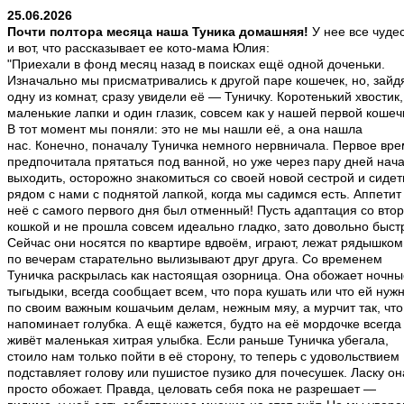
25.06.2026
Почти полтора месяца наша Туника домашняя!
У нее все чуде
и вот, что рассказывает ее кото-мама Юлия:
"Приехали в фонд месяц назад в поисках ещё одной доченьки.
Изначально мы присматривались к другой паре кошечек, но, зайд
одну из комнат, сразу увидели её — Туничку. Коротенький хвостик,
маленькие лапки и один глазик, совсем как у нашей первой кошеч
В тот момент мы поняли: это не мы нашли её, а она нашла
нас. Конечно, поначалу Туничка немного нервничала. Первое вр
предпочитала прятаться под ванной, но уже через пару дней нач
выходить, осторожно знакомиться со своей новой сестрой и сидет
рядом с нами с поднятой лапкой, когда мы садимся есть. Аппетит
неё с самого первого дня был отменный! Пусть адаптация со вто
кошкой и не прошла совсем идеально гладко, зато довольно быст
Сейчас они носятся по квартире вдвоём, играют, лежат рядышком
по вечерам старательно вылизывают друг друга. Со временем
Туничка раскрылась как настоящая озорница. Она обожает ночны
тыгыдыки, всегда сообщает всем, что пора кушать или что ей нуж
по своим важным кошачьим делам, нежным мяу, а мурчит так, что
напоминает голубка. А ещё кажется, будто на её мордочке всегда
живёт маленькая хитрая улыбка. Если раньше Туничка убегала,
стоило нам только пойти в её сторону, то теперь с удовольствием
подставляет голову или пушистое пузико для почесушек. Ласку он
просто обожает. Правда, целовать себя пока не разрешает —