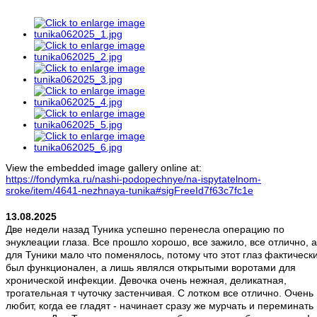
View the embedded image gallery online at:
https://fondymka.ru/nashi-podopechnye/na-ispytatelnom-
sroke/item/4641-nezhnaya-tunika#sigFreeId7f63c7fc1e
13.08.2025
Две недели назад Туника успешно перенесла операцию по
энуклеации глаза. Все прошло хорошо, все зажило, все отлично, а
для Туники мало что поменялось, потому что этот глаз фактическ
был функционален, а лишь являлся открытыми воротами для
хронической инфекции. Девочка очень нежная, деликатная,
трогательная т чуточку застенчивая. С лотком все отлично. Очень
любит, когда ее гладят - начинает сразу же мурчать и переминать