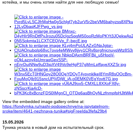
котейка, и мы очень хотим найти для нее любящую семью!
View the embedded image gallery online at:
https://fondymka.ru/nashi-podopechnye/na-ispytatelnom-
sroke/item/4641-nezhnaya-tunika#sigFreeIda3fefa29b4
15.05.2026
Туника уехала в новый дом на испытательный срок.