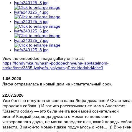
View the embedded image gallery online at:
https://fondymka.ru/nashi-podopechnye/na-ispytatelnom-
sroke/item/3335-lyalyafa-lyalya#sigFreeIdedabd4cbc3
1.06.2026
Ляфа отправилась в новый дом на испытательный срок.
22.07.2026
Уже больше полутора месяцев наша Ляфа домашняя! Счастлива
городская собака :) И вот что рассказывает ее мама Анастасия:
"Завести собаку — это была мечта всей моей сознательной
жизни! Каждый раз, когда думала о моменте появления
четверолапого друга, не могла определиться, какой породы собак
завести. В какой-то момент даже подумалось о коте... :)) В жизне