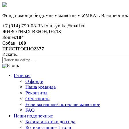
Фонд помощи бездомным животным
УМКА г. Владивосток
+7 (914) 790-08-33
fond-ymka@mail.ru
ЖИВОТНЫХ В ФОНДЕ
213
Кошек
104
Собак
109
ПРИСТРОЕНО
2377
Искать...
Главная
О фонде
Наша команда
Реквизиты
Отчетность
Если вы нашли/ потеряли животное
FAQ
Наши подопечные
Котята и котики до года
Котики старше 1 года