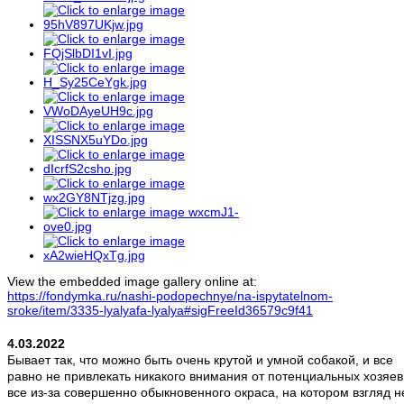
View the embedded image gallery online at:
https://fondymka.ru/nashi-podopechnye/na-ispytatelnom-
sroke/item/3335-lyalyafa-lyalya#sigFreeId36579c9f41
4.03.2022
Бывает так, что можно быть очень крутой и умной собакой, и все
равно не привлекать никакого внимания от потенциальных хозяев
все из-за совершенно обыкновенного окраса, на котором взгляд н