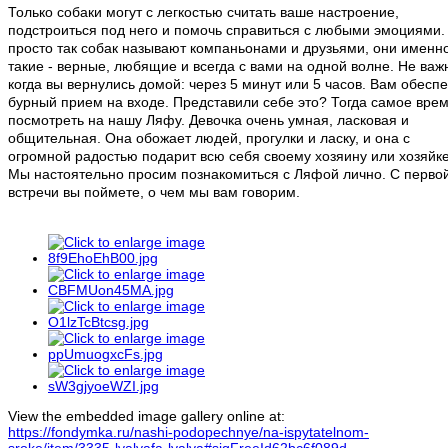
Только собаки могут с легкостью считать ваше настроение,
подстроиться под него и помочь справиться с любыми эмоциями.
просто так собак называют компаньонами и друзьями, они именн
такие - верные, любящие и всегда с вами на одной волне. Не важ
когда вы вернулись домой: через 5 минут или 5 часов. Вам обесп
бурный прием на входе. Представили себе это? Тогда самое вре
посмотреть на нашу Ляфу. Девочка очень умная, ласковая и
общительная. Она обожает людей, прогулки и ласку, и она с
огромной радостью подарит всю себя своему хозяину или хозяйке
Мы настоятельно просим познакомиться с Ляфой лично. С перво
встречи вы поймете, о чем мы вам говорим.
View the embedded image gallery online at:
https://fondymka.ru/nashi-podopechnye/na-ispytatelnom-
sroke/item/3335-lyalyafa-lyalya#sigFreeId62bc6f089d