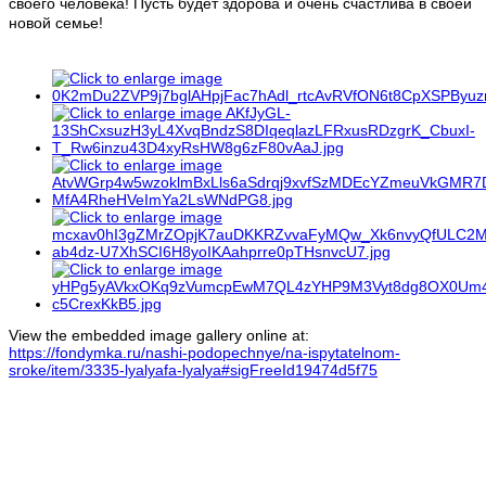
своего человека! Пусть будет здорова и очень счастлива в своей
новой семье!
View the embedded image gallery online at:
https://fondymka.ru/nashi-podopechnye/na-ispytatelnom-
sroke/item/3335-lyalyafa-lyalya#sigFreeId19474d5f75