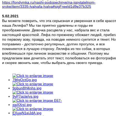
https://fondymka.ru/nashi-podopechnye/na-ispytatelnom-
sroke/item/3335-lyalyafa-lyalya#sigFreeId1d9e37b325
5.02.2021
Вы можете поверить, что эта серьезная и уверенная в себе красот
наша Ляляфа? Мы так приятно удивлены и горды ее
преображением. Девочка расцвела у нас, набрала вес и стала
настоящей красоткой. Ляфа по-прежнему обожает людей, прибег
по первому зову, правда, на поводке немного суетится и тянет. Но
поправимо - достаточно регулярных, долгих прогулок, и все
поменяется в лучшую сторону. Ляляфа из тех собак, в которых
влюбляешься при личном знакомстве и общении. Поэтому мы
предлагаем вам дочитать этот текст, полюбоваться ее фотограф
и скорее звонить нам, чтобы выбрать день своего приезда.