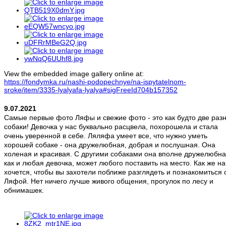
View the embedded image gallery online at:
https://fondymka.ru/nashi-podopechnye/na-ispytatelnom-
sroke/item/3335-lyalyafa-lyalya#sigFreeId704b157352
9.07.2021
Самые первые фото Ляфы и свежие фото - это как будто две раз
собаки! Девочка у нас буквально расцвела, похорошела и стала
очень уверенной в себе. Ляляфа умеет все, что нужно уметь
хорошей собаке - она дружелюбная, добрая и послушная. Она
холеная и красивая. С другими собаками она вполне дружелюбна
как и любая девочка, может любого поставить на место. Как же н
хочется, чтобы вы захотели поближе разглядеть и познакомиться 
Ляфой. Нет ничего лучше живого общения, прогулок по лесу и
обнимашек.