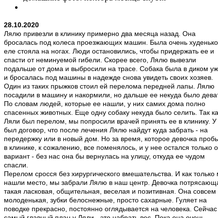
28.10.2020
Лялю привезли в клинику примерно два месяца назад. Она
бросалась под колеса проезжающих машин. Была очень худенько
еле стояла на ногах. Люди остановились, чтобы придержать ее и
спасти от неминуемой гибели. Скорее всего, Лялю вывезли
подальше от дома и выбросили на трасе. Собака была в диком у
и бросалась под машины в надежде снова увидеть своих хозяев.
Один из таких прыжков стоил ей перелома передней лапы. Лялю
посадили в машину и накормили, но дальше ее некуда было дева
По словам людей, которые ее нашли, у них самих дома полно
спасенных животных. Еще одну собаку некуда было селить. Так ка
Ляли был перелом, мы попросили врачей принять ее в клинику. У
был договор, что после лечения Лялю найдут куда забрать - на
передержку или в новый дом. Но за время, которое девочка проб
в клинике, к сожалению, все поменялось, и у нее остался только 
вариант - без нас она бы вернулась на улицу, откуда ее чудом
спасли.
Перелом сросся без хирургического вмешательства. И как только
нашли место, мы забрали Лялю в наш центр.
Девочка потрясающа
такая ласковая, общительная, веселая и позитивная. Она совсем
молоденькая, зубки белоснежные, просто сахарные. Гуляет на
поводке прекрасно, постоянно оглядывается на человека. Сейчас
самый главный план у Ляли - это набрать вес. Пока она очень