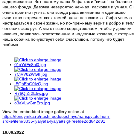
задерживается. Вот поэтому наша Ляфа так и "висит" на балансе
нашего фонда. Девочка невероятно нежная, ласковая и умная. С
очень приятно гулять, она всегда рада вниманию и одинаково
счастливо встречает всех гостей, даже незнакомых. Ляфа успела
настрадаться в своей жизни, но по-прежнему верит в добро и теп
человеческих рук. А мы от всего сердца желаем, чтобы у девочки
наконец появились ответственные и надежные хозяева, с которы
наша собачка почувствует себя счастливой, потому что будет
любима.
View the embedded image gallery online at:
https://fondymka.ru/nashi-podopechnye/na-ispytatelnom-
sroke/item/3335-lyalyafa-lyalya#sigFreeIde2dd642d91
16.06.2022