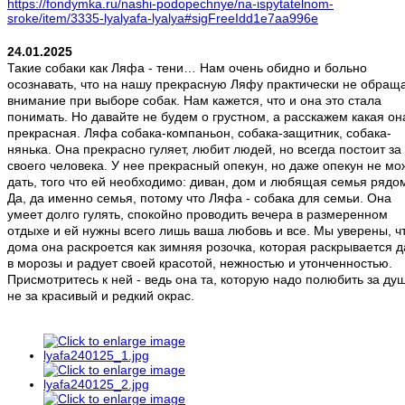
https://fondymka.ru/nashi-podopechnye/na-ispytatelnom-
sroke/item/3335-lyalyafa-lyalya#sigFreeIdd1e7aa996e
24.01.2025
Такие собаки как Ляфа - тени… Нам очень обидно и больно
осознавать, что на нашу прекрасную Ляфу практически не обращ
внимание при выборе собак. Нам кажется, что и она это стала
понимать. Но давайте не будем о грустном, а расскажем какая он
прекрасная. Ляфа собака-компаньон, собака-защитник, собака-
нянька. Она прекрасно гуляет, любит людей, но всегда постоит за
своего человека. У нее прекрасный опекун, но даже опекун не мо
дать, того что ей необходимо: диван, дом и любящая семья рядо
Да, да именно семья, потому что Ляфа - собака для семьи. Она
умеет долго гулять, спокойно проводить вечера в размеренном
отдыхе и ей нужны всего лишь ваша любовь и все. Мы уверены, ч
дома она раскроется как зимняя розочка, которая раскрывается 
в морозы и радует своей красотой, нежностью и утонченностью.
Присмотритесь к ней - ведь она та, которую надо полюбить за душ
не за красивый и редкий окрас.