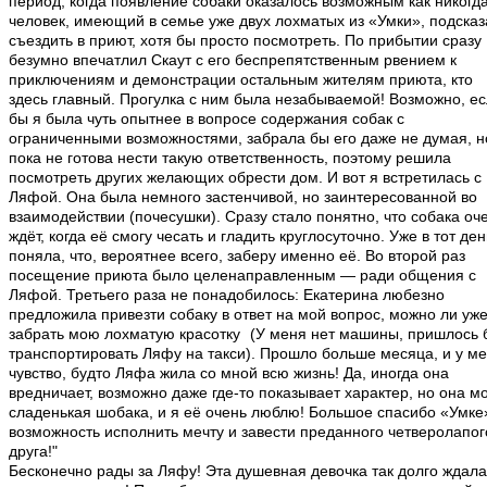
период, когда появление собаки оказалось возможным как никогда
человек, имеющий в семье уже двух лохматых из «Умки», подсказ
съездить в приют, хотя бы просто посмотреть. По прибытии сразу
безумно впечатлил Скаут с его беспрепятственным рвением к
приключениям и демонстрации остальным жителям приюта, кто
здесь главный. Прогулка с ним была незабываемой! Возможно, е
бы я была чуть опытнее в вопросе содержания собак с
ограниченными возможностями, забрала бы его даже не думая, н
пока не готова нести такую ответственность, поэтому решила
посмотреть других желающих обрести дом. И вот я встретилась с
Ляфой. Она была немного застенчивой, но заинтересованной во
взаимодействии (почесушки). Сразу стало понятно, что собака оч
ждёт, когда её смогу чесать и гладить круглосуточно. Уже в тот ден
поняла, что, вероятнее всего, заберу именно её. Во второй раз
посещение приюта было целенаправленным — ради общения с
Ляфой. Третьего раза не понадобилось: Екатерина любезно
предложила привезти собаку в ответ на мой вопрос, можно ли уж
забрать мою лохматую красотку
(У меня нет машины, пришлось 
транспортировать Ляфу на такси). Прошло больше месяца, и у м
чувство, будто Ляфа жила со мной всю жизнь! Да, иногда она
вредничает, возможно даже где-то показывает характер, но она м
сладенькая шобака, и я её очень люблю! Большое спасибо «Умке
возможность исполнить мечту и завести преданного четверолапог
друга!"
Бесконечно рады за Ляфу! Эта душевная девочка так долго ждала