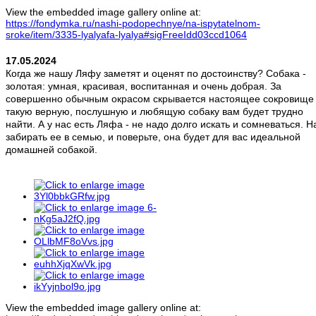
View the embedded image gallery online at:
https://fondymka.ru/nashi-podopechnye/na-ispytatelnom-
sroke/item/3335-lyalyafa-lyalya#sigFreeIdd03ccd1064
17.05.2024
Когда же нашу Ляфу заметят и оценят по достоинству? Собака -
золотая: умная, красивая, воспитанная и очень добрая. За
совершенно обычным окрасом скрывается настоящее сокровище 
такую верную, послушную и любящую собаку вам будет трудно
найти. А у нас есть Ляфа - не надо долго искать и сомневаться. Н
забирать ее в семью, и поверьте, она будет для вас идеальной
домашней собакой.
View the embedded image gallery online at: