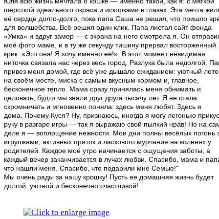
Юля всю жизнь мечтала о кошке — именно такой, как я: с мягкой
шёрсткой идеального окраса и искорками в глазах. Эта мечта жил
её сердце долго-долго, пока папа Саша не решил, что пришло вр
для волшебства. Всё решил один клик. Папа листал сайт фонда
«Умка» и вдруг замер — с экрана на него смотрела я. Он отправи
моё фото маме, и в ту же секунду тишину прервал восторженный
крик: «Это она! Я хочу именно её!». В этот момент невидимая
ниточка связала нас через весь город. Разлука была недолгой. П
привез меня домой, где всё уже дышало ожиданием: уютный лото
на своём месте, миска с самым вкусным кормом и, главное,
бесконечное тепло. Мама сразу принялась меня обнимать и
целовать, будто мы знали друг друга тысячу лет. Я не стала
скромничать и мгновенно поняла: здесь меня любят. Здесь я
дома. Почему Куся? Ну, признаюсь, иногда я могу легонько прику
руку в разгаре игры — так я выражаю свой пылкий нрав! Но на с
деле я — воплощение нежности. Мои дни полны весёлых погонь 
игрушками, активных пряток и ласкового мурчания на коленях у
родителей. Каждое моё утро начинается с ощущения заботы, а
каждый вечер заканчивается в лучах любви. Спасибо, мама и пап
что нашли меня. Спасибо, что подарили мне Семью!"
Мы очень рады за нашу крошку! Пусть ее домашняя жизнь будет
долгой, уютной и бесконечно счастливой!