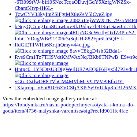
View the embedded image gallery online at:
https://fondymka.ru/nashi-podopechnye/kotyata-i-kotiki-do-
goda/item/4736-malyshka-varenitse#sigFreeId901ffe4fae