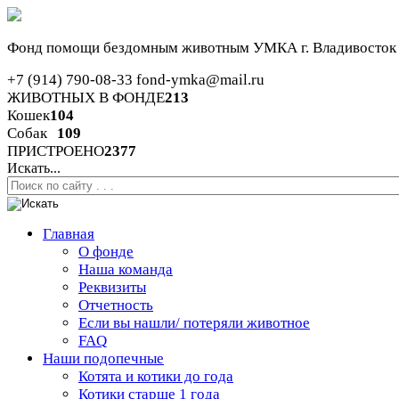
Фонд помощи бездомным животным
УМКА г. Владивосток
+7 (914) 790-08-33
fond-ymka@mail.ru
ЖИВОТНЫХ В ФОНДЕ
213
Кошек
104
Собак
109
ПРИСТРОЕНО
2377
Искать...
Главная
О фонде
Наша команда
Реквизиты
Отчетность
Если вы нашли/ потеряли животное
FAQ
Наши подопечные
Котята и котики до года
Котики старше 1 года