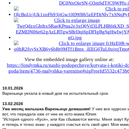
View the embedded image gallery online at:
https://fondymka.ru/nashi-podopechnye/kotyata-i-kotiki-d
goda/item/4736-malyshka-varenitse#sigFreeId5532c473b
10.01.2026
Вареньице уехала в новый дом на испытательный срок.
13.02.2026
Уже месяц малышка Вареньице домашняя!
У нее все чудесно 
вот, что передала нам от нее ее кото-мама Юлия:
"История одного «Куся», или Как сбываются мечты. Меня зовут Ку
и теперь я точно знаю: у каждого счастья есть свой цвет. Моя мам