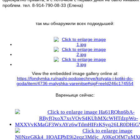
проблем. тел. 8-914-790-08-33 (Елена)
так мы обнаружили всех подкидышей:
View the embedded image gallery online at:
https://fondymka.ru/nashi-podopechnye/kotyata-i-kotiki-do-
goda/item/4736-malyshka-varenitse#sigFreeId246c174554
Вареньице сейчас: