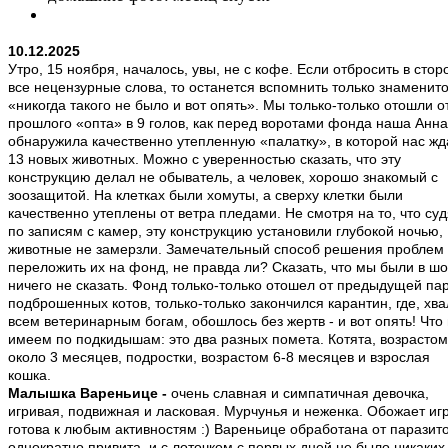
10.12.2025
Утро, 15 ноября, началось, увы, не с кофе. Если отбросить в стор
все нецензурные слова, то останется вспомнить только знаменит
«никогда такого не было и вот опять». Мы только-только отошли о
прошлого «опта» в 9 голов, как перед воротами фонда наша Анна
обнаружила качественно утепленную «палатку», в которой нас ж
13 новых животных. Можно с уверенностью сказать, что эту
конструкцию делал не обыватель, а человек, хорошо знакомый с
зоозащитой. На клетках были хомуты, а сверху клетки были
качественно утеплены от ветра пледами. Не смотря на то, что су
по записям с камер, эту конструкцию установили глубокой ночью,
животные не замерзли. Замечательный способ решения проблем 
переложить их на фонд, не правда ли? Сказать, что мы были в шо
ничего не сказать. Фонд только-только отошел от предыдущей па
подброшенных котов, только-только закончился карантин, где, хв
всем ветеринарным богам, обошлось без жертв - и вот опять! Что
имеем по подкидышам: это два разных помета. Котята, возрастом
около 3 месяцев, подростки, возрастом 6-8 месяцев и взрослая
кошка.
Малышка Вареньице -
очень славная и симпатичная девочка,
игривая, подвижная и ласковая. Мурчунья и неженка. Обожает иг
готова к любым активностям :) Вареньице обработана от паразито
однократно привита, и с лоточком с первых дней не было никаких