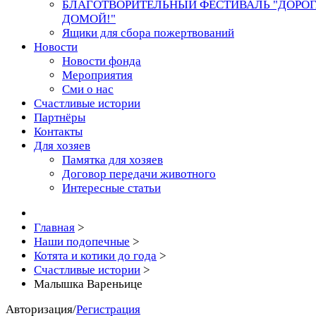
БЛАГОТВОРИТЕЛЬНЫЙ ФЕСТИВАЛЬ "ДОРО
ДОМОЙ!"
Ящики для сбора пожертвований
Новости
Новости фонда
Мероприятия
Сми о нас
Счастливые истории
Партнёры
Контакты
Для хозяев
Памятка для хозяев
Договор передачи животного
Интересные статьи
Главная
>
Наши подопечные
>
Котята и котики до года
>
Счастливые истории
>
Малышка Вареньице
Авторизация
/
Регистрация