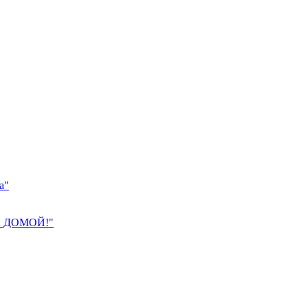
а"
 ДОМОЙ!"