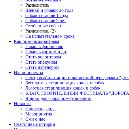
Разделитель
Щенки и собаки до года
Собаки старше 1 года
Собаки старше 5 лет
Особенные собаки
Разделитель (2)
На испытательном сроке
Как помочь животным
Помочь финансово
Помочь кормом и др.
Стать волонтером
Стать опекуном
Стать партнёром
Наши проекты
Центр реабилитации и временной передержки "умк
Бесплатная стерилизация кошек и собак
Льготная стерилизация кошек и собак
БЛАГОТВОРИТЕЛЬНЫЙ ФЕСТИВАЛЬ "ДОРОГА
Ящики для сбора пожертвований
Новости
Новости фонда
Мероприятия
Сми о нас
Счастливые истории