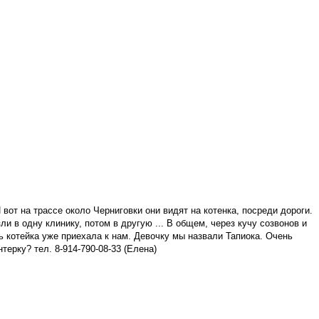
от на трассе около Черниговки они видят на котенка, посреди дороги.
и в одну клинику, потом в другую ... В общем, через кучу созвонов и
 котейка уже приехала к нам. Д
евочку мы назвали Тапиока. Очень
ерку? тел. 8-914-790-08-33 (Елена)