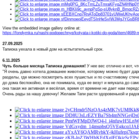
View the embedded image gallery online at:
https://fondymka.ru/nashi-podopechnye/kotyata-i-kotiki-do-goda/item/4689
27.09.2025
Тапиока уехала в новый дом на испытательный срок.
6.11.2025
Чуть больше месяца Тапиока домашняя!
У нее вес отлично и вот, ч
"Я очень давно хотела домашнее животное, которому можно будет дари
разделы, где можно посмотреть всех пушистых и по счастливому стеч
до дома беспокойно, она не понимала, куда ее везут и мяукала до сам
она такая же активная и весёлая, время от времени не дает нам перед
Очень рады за нашу девочку! Желаем Тапи расти здоровенькой и радов