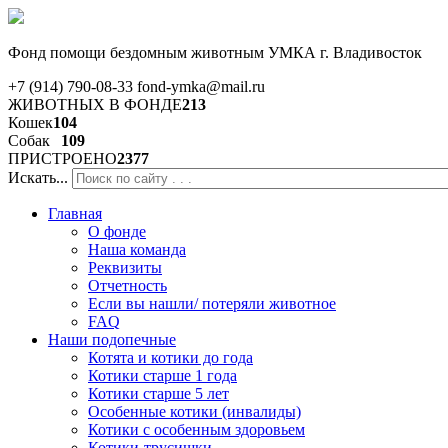
Фонд помощи бездомным животным
УМКА г. Владивосток
+7 (914) 790-08-33
fond-ymka@mail.ru
ЖИВОТНЫХ В ФОНДЕ
213
Кошек
104
Собак
109
ПРИСТРОЕНО
2377
Искать...
Главная
О фонде
Наша команда
Реквизиты
Отчетность
Если вы нашли/ потеряли животное
FAQ
Наши подопечные
Котята и котики до года
Котики старше 1 года
Котики старше 5 лет
Особенные котики (инвалиды)
Котики с особенным здоровьем
Котики-трусишки