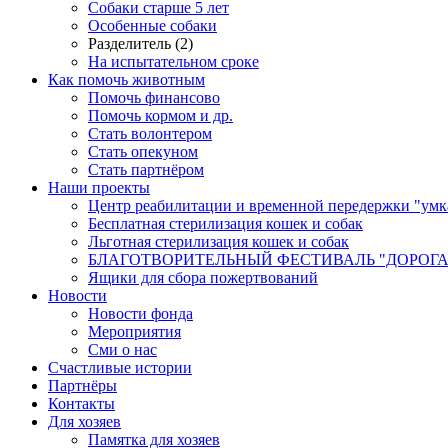
Собаки старше 5 лет
Особенные собаки
Разделитель (2)
На испытательном сроке
Как помочь животным
Помочь финансово
Помочь кормом и др.
Стать волонтером
Стать опекуном
Стать партнёром
Наши проекты
Центр реабилитации и временной передержки "умк
Бесплатная стерилизация кошек и собак
Льготная стерилизация кошек и собак
БЛАГОТВОРИТЕЛЬНЫЙ ФЕСТИВАЛЬ "ДОРОГА
Ящики для сбора пожертвований
Новости
Новости фонда
Мероприятия
Сми о нас
Счастливые истории
Партнёры
Контакты
Для хозяев
Памятка для хозяев