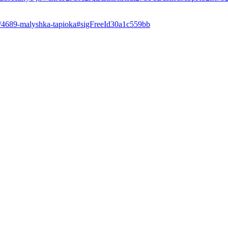
em/4689-malyshka-tapioka#sigFreeId30a1c559bb