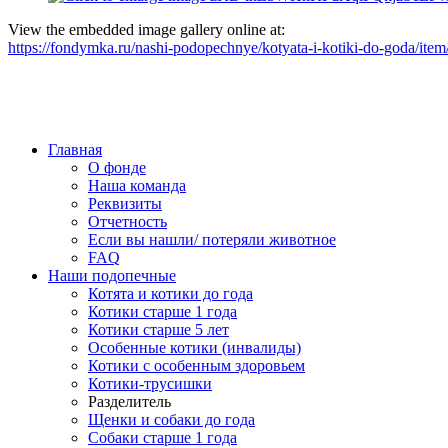
View the embedded image gallery online at:
https://fondymka.ru/nashi-podopechnye/kotyata-i-kotiki-do-goda/it
Главная
О фонде
Наша команда
Реквизиты
Отчетность
Если вы нашли/ потеряли животное
FAQ
Наши подопечные
Котята и котики до года
Котики старше 1 года
Котики старше 5 лет
Особенные котики (инвалиды)
Котики с особенным здоровьем
Котики-трусишки
Разделитель
Щенки и собаки до года
Собаки старше 1 года