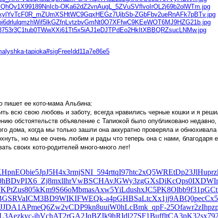
-malyshka-tapioka#sigFreeIdd11a7e86e5
то пишет ее кото-мама Альбина:
ть всю свою любовь и заботу, всегда нравились черные кошки и я решил
ению обстоятельств объявление с Тапиокой было опубликовано недавно,
ого дома, когда мы только зашли она аккуратно проверяла и обнюхивала 
охнуть, но мы ее очень любим и рады что теперь она с нами, благодаря 
ать своих кото-родителей много-много лет!