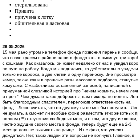
стерилизована
Привита
приучена к лотку
общительная и ласковая
26.05.2026
15 мая рано утром на телефон фонда позвонил парень и сообщи
что возле трассы в районе нашего фонда кто-то выкинул три коро
с кошками. Как оказалось, он живёт недалеко от нас и увидел кор
по пути на работу. Когда мы поднялись, то действительно увидели
только не коробки, а две клетки и одну переноску. Вне просмотра
камер, также как и в прошлые разы массового подброса, стянутые
хомутами. С «заботливо» оставленной запиской, написанной с
придуманной слезливой историей про "нечем кормить, нечем леч
и проч.". Чем думаю такие доброхоты, нам никогда не понять. Лег
быть благородным спасителем, переложив ответственность на
фонд... Легко считать, что по другому ты не мог бы поступить.. Лег
не думать, а сможет ли вообще фонд разместить этих животных п
полном (!!!) отсутствии свободных мест, и о том, что другие кошки,
честно ждущие своего места в фонде, теперь будут ещё на 2-3
месяца дольше выживать на улице... И не факт, что успеют
дождаться. Нет, таких людей эти вопросы не волнуют. Главное, в