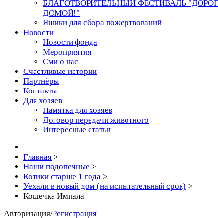
БЛАГОТВОРИТЕЛЬНЫЙ ФЕСТИВАЛЬ "ДОРО
ДОМОЙ!"
Ящики для сбора пожертвований
Новости
Новости фонда
Мероприятия
Сми о нас
Счастливые истории
Партнёры
Контакты
Для хозяев
Памятка для хозяев
Договор передачи животного
Интересные статьи
Главная
>
Наши подопечные
>
Котики старше 1 года
>
Уехали в новый дом (на испытательный срок)
>
Кошечка Импала
Авторизация
/
Регистрация