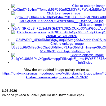
View the embedded image gallery online at:
https://fondymka.ru/nashi-podopechnye/kotiki-starshe-1-goda/item/4
koshechka-impala#sigFreeIda4c94c9b32
6.06.2026
Импала уехала в новый дом на испытательный срок.