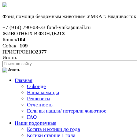
Фонд помощи бездомным животным
УМКА г. Владивосток
+7 (914) 790-08-33
fond-ymka@mail.ru
ЖИВОТНЫХ В ФОНДЕ
213
Кошек
104
Собак
109
ПРИСТРОЕНО
2377
Искать...
Главная
О фонде
Наша команда
Реквизиты
Отчетность
Если вы нашли/ потеряли животное
FAQ
Наши подопечные
Котята и котики до года
Котики старше 1 года