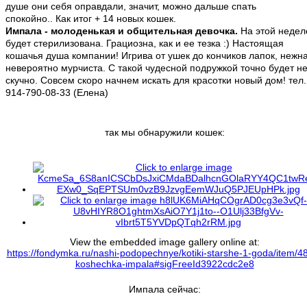
душе они себя оправдали, значит, можно дальше спать
спокойно.. Как итог + 14 новых кошек.
Импала - молоденькая и общительная девочка.
На этой недел
будет стерилизована. Грациозна, как и ее тезка :) Настоящая
кошачья душа компании! Игрива от ушек до кончиков лапок, нежн
невероятно мурчиста. С такой чудесной подружкой точно будет н
скучно. Совсем скоро начнем искать для красотки новый дом! тел.
914-790-08-33 (Елена)
так мы обнаружили кошек:
View the embedded image gallery online at:
https://fondymka.ru/nashi-podopechnye/kotiki-starshe-1-goda/item/4
koshechka-impala#sigFreeId3922cdc2e8
Импала сейчас: