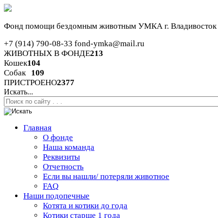
Фонд помощи бездомным животным
УМКА г. Владивосток
+7 (914) 790-08-33
fond-ymka@mail.ru
ЖИВОТНЫХ В ФОНДЕ
213
Кошек
104
Собак
109
ПРИСТРОЕНО
2377
Искать...
Главная
О фонде
Наша команда
Реквизиты
Отчетность
Если вы нашли/ потеряли животное
FAQ
Наши подопечные
Котята и котики до года
Котики старше 1 года