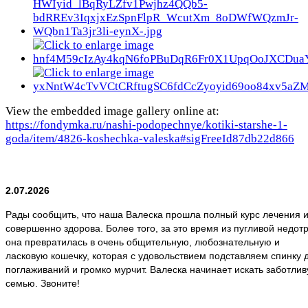
View the embedded image gallery online at:
https://fondymka.ru/nashi-podopechnye/kotiki-starshe-1-
goda/item/4826-koshechka-valeska#sigFreeId87db22d866
2.07.2026
Рады сообщить, что наша Валеска прошла полный курс лечения 
совершенно здорова. Более того, за это время из пугливой недот
она превратилась в очень общительную, любознательную и
ласковую кошечку, которая с удовольствием подставляем спинку 
поглаживаний и громко мурчит. Валеска начинает искать заботли
семью. Звоните!