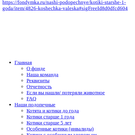
https://fondymka.ru/nashi-podopechnye/kotiki-starshe-1-
goda/item/4826-koshechka-valeska#sigFreeId8d0dfcd604
Главная
О фонде
Наша команда
Реквизиты
Отчетность
Если вы нашли/ потеряли животное
FAQ
Наши подопечные
Котята и котики до года
Котики старше 1 года
Котики старше 5 лет
Особенные котики (инвалиды)
Котики с особенным здоровьем