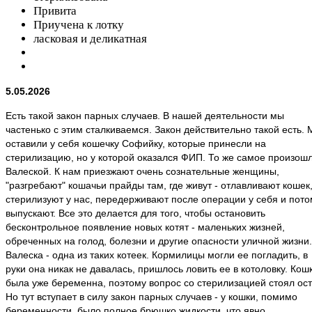
Привита
Приучена к лотку
ласковая и деликатная
5.05.2026
Есть такой закон парных случаев. В нашей деятельности мы
частенько с этим сталкиваемся. Закон действительно такой есть.
оставили у себя кошечку Софийку, которые принесли на
стерилизацию, но у которой оказался ФИП. То же самое произошл
Валеской. К нам приезжают очень сознательные женщины,
"разгребают" кошачьи прайды там, где живут - отлавливают кошек
стерилизуют у нас, передерживают после операции у себя и пото
выпускают. Все это делается для того, чтобы остановить
бесконтрольное появление новых котят - маленьких жизней,
обреченных на голод, болезни и другие опасности уличной жизни.
Валеска - одна из таких котеек. Кормилицы могли ее погладить, в
руки она никак не давалась, пришлось ловить ее в котоловку. Кош
была уже беременна, поэтому вопрос со стерилизацией стоял ост
Но тут вступает в силу закон парных случаев - у кошки, помимо
беременности, было полное брюшко жидкости, что явно