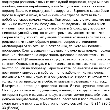
подкинули разнопомётных котят в одной переноске, тогда многие
погибли, многие переболели, и это был для нас очень тяжелый
период. Заселили подкидышей в хирургию. Взрослые кошки были
просто в жутком шоке, в очень сильном стрессе. Котята были
побойчее, сразу начали кушать. При этом, нужно отметить, что ни
их них не выглядел как бездомный или подвальный. Коты были
упитаны, котята тоже. Да, они все были в блохах, да у взрослых
животных ушной клещ, но спустя время мы можем сказать, что
скорее всего у этих кошек умерла пожилая хозяйка (или хозяин), 
родственники таким образом решили вопрос с очищением
жилплощади от животных. К сожалению, то, чего мы боялись,
произошло. Котята выдали инфекцию и около двух недель прохо
лечение. Несмотря на серьёзность диагноза и положительные
результаты ПЦР анализов на вирус, серьезно переболел только о
котенок. Остальные выдали минимальные симптомы и на терапи
быстро пошли на поправку. Взрослые коты по анализам не являю
носителями вирусов , и собственно не заболели. Котята очень
ласковые малыши, игривые и общительные. Взрослые котики толь
только начал приходить в себя, оттаивать и отзываться на ласку.
Беатриче -
настоящая красавица-кошка. Яркая, крупная, статная
Она, одна из первых подкидышей, поняла, что вокруг хоть и шумн
но кормят годно и за ушком чешут, а значит можно расслабиться.
Девочка общительная, приветливая, ласковая и воспитанная. Со
скоро начнем искать для Беатриче новую семью! тел. 8-914-790-
33 (Елена)