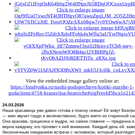
View the embedded image gallery online at:
https://fondymka.ru/nashi-podopechnye/kotiki-starshe-1-
goda/item/4718-krasavitsa-beatriche#sigFreeId5bca1e214
24.03.2026
Наша красавица уже давно готова к поиску семьи! Её зовут Беатр
— имя звучит гордо и величественно, будто взято из старинной са
Она красива, грациозна и мудра, но самое главное — преданна и
верна каждому, кто проявит к ней внимание. Каждый день ей каж
бесконечным ожиданием встречи с человеком, который разглядит