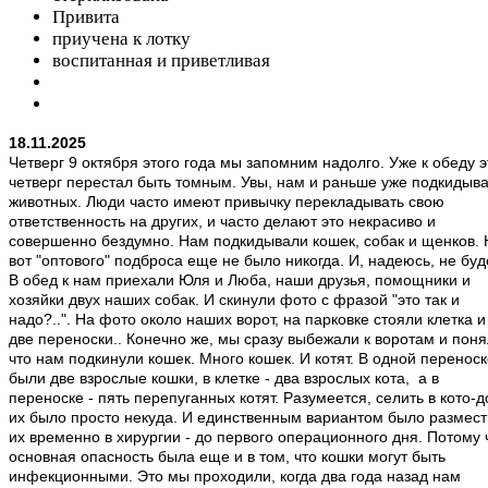
Привита
приучена к лотку
воспитанная и приветливая
18.11.2025
Четверг 9 октября этого года мы запомним надолго. Уже к обеду э
четверг перестал быть томным. Увы, нам и раньше уже подкидыв
животных. Люди часто имеют привычку перекладывать свою
ответственность на других, и часто делают это некрасиво и
совершенно бездумно. Нам подкидывали кошек, собак и щенков. 
вот "оптового" подброса еще не было никогда. И, надеюсь, не буд
В обед к нам приехали Юля и Люба, наши друзья, помощники и
хозяйки двух наших собак. И скинули фото с фразой "это так и
надо?..". На фото около наших ворот, на парковке стояли клетка и
две переноски.. Конечно же, мы сразу выбежали к воротам и поня
что нам подкинули кошек. Много кошек. И котят. В одной перенос
были две взрослые кошки, в клетке - два взрослых кота, а в
переноске - пять перепуганных котят. Разумеется, селить в кото-
их было просто некуда. И единственным вариантом было размест
их временно в хирургии - до первого операционного дня. Потому 
основная опасность была еще и в том, что кошки могут быть
инфекционными. Это мы проходили, когда два года назад нам