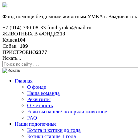
Фонд помощи бездомным животным
УМКА г. Владивосток
+7 (914) 790-08-33
fond-ymka@mail.ru
ЖИВОТНЫХ В ФОНДЕ
213
Кошек
104
Собак
109
ПРИСТРОЕНО
2377
Искать...
Главная
О фонде
Наша команда
Реквизиты
Отчетность
Если вы нашли/ потеряли животное
FAQ
Наши подопечные
Котята и котики до года
Котики старше 1 года