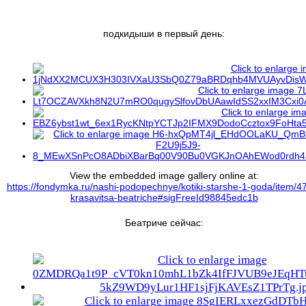
подкидыши в первый день:
View the embedded image gallery online at:
https://fondymka.ru/nashi-podopechnye/kotiki-starshe-1-goda/item/4
krasavitsa-beatriche#sigFreeId98845edc1b
Беатриче сейчас: