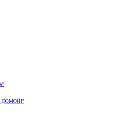
а"
 ДОМОЙ!"