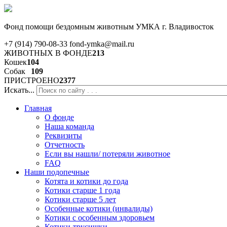
Фонд помощи бездомным животным
УМКА г. Владивосток
+7 (914) 790-08-33
fond-ymka@mail.ru
ЖИВОТНЫХ В ФОНДЕ
213
Кошек
104
Собак
109
ПРИСТРОЕНО
2377
Искать...
Главная
О фонде
Наша команда
Реквизиты
Отчетность
Если вы нашли/ потеряли животное
FAQ
Наши подопечные
Котята и котики до года
Котики старше 1 года
Котики старше 5 лет
Особенные котики (инвалиды)
Котики с особенным здоровьем
Котики-трусишки