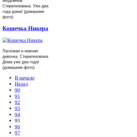
бездомной.
Стерилизована. Уже два
года дома! (домашние
фото)
Кошечка Никера
Ласковая и нежная
девочка. Стерилизована.
Дома уже два года!
(домашние фото)
В начало
Назад
90
91
92
93
94
95
96
97