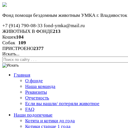
Фонд помощи бездомным животным
УМКА г. Владивосток
+7 (914) 790-08-33
fond-ymka@mail.ru
ЖИВОТНЫХ В ФОНДЕ
213
Кошек
104
Собак
109
ПРИСТРОЕНО
2377
Искать...
Главная
О фонде
Наша команда
Реквизиты
Отчетность
Если вы нашли/ потеряли животное
FAQ
Наши подопечные
Котята и котики до года
Котики старше 1 года