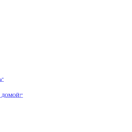
а"
 ДОМОЙ!"