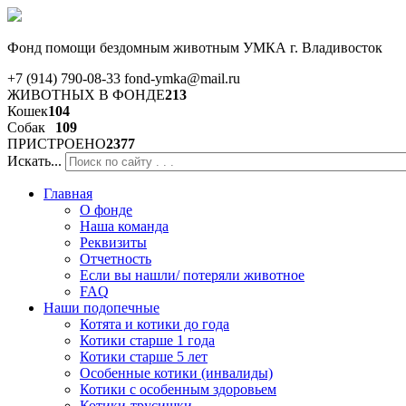
Фонд помощи бездомным животным
УМКА г. Владивосток
+7 (914) 790-08-33
fond-ymka@mail.ru
ЖИВОТНЫХ В ФОНДЕ
213
Кошек
104
Собак
109
ПРИСТРОЕНО
2377
Искать...
Главная
О фонде
Наша команда
Реквизиты
Отчетность
Если вы нашли/ потеряли животное
FAQ
Наши подопечные
Котята и котики до года
Котики старше 1 года
Котики старше 5 лет
Особенные котики (инвалиды)
Котики с особенным здоровьем
Котики-трусишки