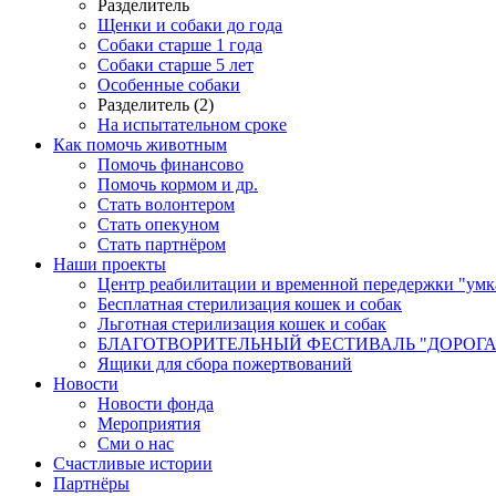
Разделитель
Щенки и собаки до года
Собаки старше 1 года
Собаки старше 5 лет
Особенные собаки
Разделитель (2)
На испытательном сроке
Как помочь животным
Помочь финансово
Помочь кормом и др.
Стать волонтером
Стать опекуном
Стать партнёром
Наши проекты
Центр реабилитации и временной передержки "умк
Бесплатная стерилизация кошек и собак
Льготная стерилизация кошек и собак
БЛАГОТВОРИТЕЛЬНЫЙ ФЕСТИВАЛЬ "ДОРОГА
Ящики для сбора пожертвований
Новости
Новости фонда
Мероприятия
Сми о нас
Счастливые истории
Партнёры