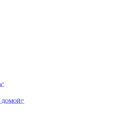
а"
 ДОМОЙ!"