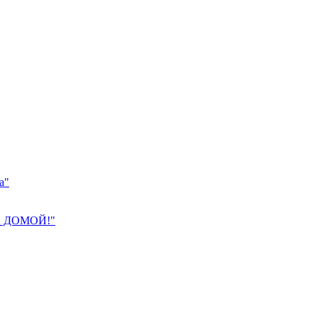
а"
 ДОМОЙ!"