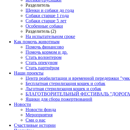
Разделитель
Щенки и собаки до года
Собаки старше 1 года
Собаки старше 5 лет
Особенные собаки
Разделитель (2)
На испытательном сроке
Как помочь животным
Помочь финансово
Помочь кормом и др.
Стать волонтером
Стать опекуном
Стать партнёром
Наши проекты
Центр реабилитации и временной передержки "умк
Бесплатная стерилизация кошек и собак
Льготная стерилизация кошек и собак
БЛАГОТВОРИТЕЛЬНЫЙ ФЕСТИВАЛЬ "ДОРОГА
Ящики для сбора пожертвований
Новости
Новости фонда
Мероприятия
Сми о нас
Счастливые истории