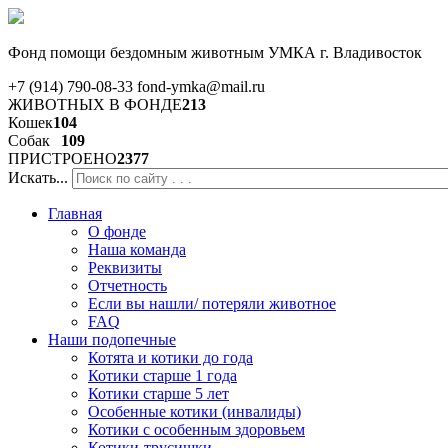
Фонд помощи бездомным животным
УМКА г. Владивосток
+7 (914) 790-08-33
fond-ymka@mail.ru
ЖИВОТНЫХ В ФОНДЕ
213
Кошек
104
Собак
109
ПРИСТРОЕНО
2377
Искать...
Главная
О фонде
Наша команда
Реквизиты
Отчетность
Если вы нашли/ потеряли животное
FAQ
Наши подопечные
Котята и котики до года
Котики старше 1 года
Котики старше 5 лет
Особенные котики (инвалиды)
Котики с особенным здоровьем
Котики-трусишки