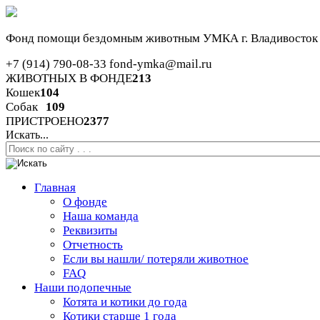
Фонд помощи бездомным животным
УМКА г. Владивосток
+7 (914) 790-08-33
fond-ymka@mail.ru
ЖИВОТНЫХ В ФОНДЕ
213
Кошек
104
Собак
109
ПРИСТРОЕНО
2377
Искать...
Главная
О фонде
Наша команда
Реквизиты
Отчетность
Если вы нашли/ потеряли животное
FAQ
Наши подопечные
Котята и котики до года
Котики старше 1 года