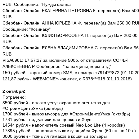
RUB. Сообщение: "Нужды фонда"
Сбербанк Онлайн. ЕКАТЕРИНА ПЕТРОВНА К. перевел(а) Вам 500
RUB
Сбербанк Онлайн. АННА ЮРЬЕВНА Ф. перевел(а) Вам 250.00 RU
Сообщение: "Козинаку"
Сбербанк Онлайн. ЮЛИЯ БОРИСОВНА П. перевел(а) Вам 200.00
RUB
Сбербанк Онлайн. ЕЛЕНА ВЛАДИМИРОВНА С. перевел(а) Вам 56
RUB
VISA8981: 17:57:27 зачисление 500р. от отправителя СОФЬЯ
АЛЕКСЕЕВНА Р. Сообщение: "на вакцины, корм и тд"
150 рублей - короткий номер SMS, с номера +7914***872 (01.10.2
121,87 рубль - WEBMONEY-кошелек, c R378***618 (01.10.2018)
2 октября:
Потрачено
:
3500 рублей - оплата услуг охранного агентства для
#СтроимЦентрУмка (октябрь)
1700 рублей - вывоз мусора для #СтроимЦентрУмка (октябрь)
1731 рубль - подгузники для щенков и Хоуп
14544 рубля - наполнитель соевый Neo Loo Life (4 коробки)
17895 рублей - наполнитель комкующийся Фреш (60 шт. по 10 л)
3000 рублей - ткань ля гамаков в кошачьи вольеры