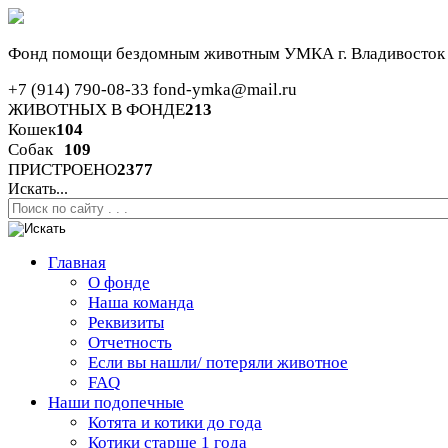
Фонд помощи бездомным животным
УМКА г. Владивосток
+7 (914) 790-08-33
fond-ymka@mail.ru
ЖИВОТНЫХ В ФОНДЕ
213
Кошек
104
Собак
109
ПРИСТРОЕНО
2377
Искать...
Главная
О фонде
Наша команда
Реквизиты
Отчетность
Если вы нашли/ потеряли животное
FAQ
Наши подопечные
Котята и котики до года
Котики старше 1 года