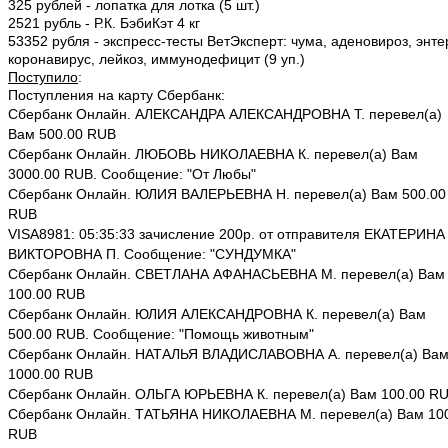
325 рублей - лопатка для лотка (5 шт.)
2521 рубль - Р.К. БэбиКэт 4 кг
53352 рубля - экспресс-тесты ВетЭксперт: чума, аденовироз, энте
коронавирус, лейкоз, иммунодефицит (9 уп.)
Поступило
:
Поступления на карту Сбербанк:
Сбербанк Онлайн. АЛЕКСАНДРА АЛЕКСАНДРОВНА Т. перевел(а)
Вам 500.00 RUB
Сбербанк Онлайн. ЛЮБОВЬ НИКОЛАЕВНА К. перевел(а) Вам
3000.00 RUB. Сообщение: "От Любы"
Сбербанк Онлайн. ЮЛИЯ ВАЛЕРЬЕВНА Н. перевел(а) Вам 500.00
RUB
VISA8981: 05:35:33 зачисление 200р. от отправителя ЕКАТЕРИНА
ВИКТОРОВНА П. Сообщение: "СУНДУМКА"
Сбербанк Онлайн. СВЕТЛАНА АФАНАСЬЕВНА М. перевел(а) Вам
100.00 RUB
Сбербанк Онлайн. ЮЛИЯ АЛЕКСАНДРОВНА К. перевел(а) Вам
500.00 RUB. Сообщение: "Помощь животным"
Сбербанк Онлайн. НАТАЛЬЯ ВЛАДИСЛАВОВНА А. перевел(а) Ва
1000.00 RUB
Сбербанк Онлайн. ОЛЬГА ЮРЬЕВНА К. перевел(а) Вам 100.00 R
Сбербанк Онлайн. ТАТЬЯНА НИКОЛАЕВНА М. перевел(а) Вам 10
RUB