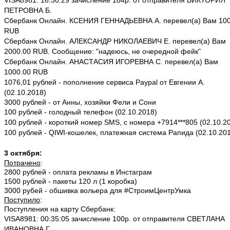
VISA8981: 16:30:29 зачисление 184р. от отправителя ВИКТОРИЯ
ПЕТРОВНА Б.
Сбербанк Онлайн. КСЕНИЯ ГЕННАДЬЕВНА А. перевел(а) Вам 100
RUB
Сбербанк Онлайн. АЛЕКСАНДР НИКОЛАЕВИЧ Е. перевел(а) Вам
2000.00 RUB. Сообщение: "надеюсь, не очередной фейк"
Сбербанк Онлайн. АНАСТАСИЯ ИГОРЕВНА С. перевел(а) Вам
1000.00 RUB
1076,01 рублей - пополнение сервиса Paypal от Евгении А.
(02.10.2018)
3000 рублей - от Анны, хозяйки Фели и Сони
100 рублей - голодный телефон (02.10.2018)
100 рублей - короткий номер SMS, с номера +7914***805 (02.10.2
100 рублей - QIWI-кошелек, платежная система Рапида (02.10.20
3 октября:
Потрачено
:
2800 рублей - оплата рекламы в Инстаграм
1500 рублей - пакеты 120 л (1 коробка)
3000 рубей - обшивка вольера для #СтроимЦентрУмка
Поступило
:
Поступления на карту Сбербанк:
VISA8981: 00:35:05 зачисление 100р. от отправителя СВЕТЛАНА
ИВАНОВНА Г.