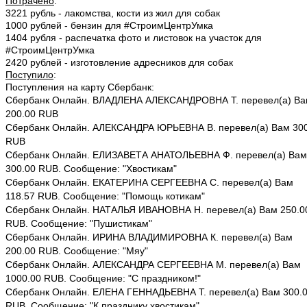
Потрачено
:
3221 рубль - лакомства, кости из жил для собак
1000 рублей - бензин для #СтроимЦентрУмка
1404 рубля - распечатка фото и листовок на участок для
#СтроимЦентрУмка
2420 рублей - изготовление адресников для собак
Поступило
:
Поступления на карту Сбербанк:
Сбербанк Онлайн. ВЛАДЛЕНА АЛЕКСАНДРОВНА Т. перевел(а) В
200.00 RUB
Сбербанк Онлайн. АЛЕКСАНДРА ЮРЬЕВНА В. перевел(а) Вам 300
RUB
Сбербанк Онлайн. ЕЛИЗАВЕТА АНАТОЛЬЕВНА Ф. перевел(а) Вам
300.00 RUB. Сообщение: "Хвостикам"
Сбербанк Онлайн. ЕКАТЕРИНА СЕРГЕЕВНА С. перевел(а) Вам
118.57 RUB. Сообщение: "Помощь котикам"
Сбербанк Онлайн. НАТАЛЬЯ ИВАНОВНА Н. перевел(а) Вам 250.0
RUB. Сообщение: "Пушистикам"
Сбербанк Онлайн. ИРИНА ВЛАДИМИРОВНА К. перевел(а) Вам
200.00 RUB. Сообщение: "Мяу"
Сбербанк Онлайн. АЛЕКСАНДРА СЕРГЕЕВНА М. перевел(а) Вам
1000.00 RUB. Сообщение: "С праздником!"
Сбербанк Онлайн. ЕЛЕНА ГЕННАДЬЕВНА Т. перевел(а) Вам 300.
RUB. Сообщение: "К празднику хвостикам"