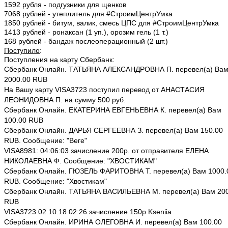
1592 рубля - подгузники для щенков
7068 рублей - утеплитель
для #СтроимЦентрУмка
1850 рублей - битум, валик, смесь ЦПС
для #СтроимЦентрУмка
1413 рублей - ронаксан (1 уп.), орозим гель (1 т.)
168 рублей - бандаж послеоперационный (2 шт.)
Поступило
:
Поступления на карту Сбербанк:
Сбербанк Онлайн. ТАТЬЯНА АЛЕКСАНДРОВНА П. перевел(а) Ва
2000.00 RUB
На Вашу карту VISA3723 поступил перевод от АНАСТАСИЯ
ЛЕОНИДОВНА П. на сумму 500 руб.
Сбербанк Онлайн. ЕКАТЕРИНА ЕВГЕНЬЕВНА К. перевел(а) Вам
100.00 RUB
Сбербанк Онлайн. ДАРЬЯ СЕРГЕЕВНА З. перевел(а) Вам 150.00
RUB. Сообщение: "Веге"
VISA8981: 04:06:03 зачисление 200р. от отправителя ЕЛЕНА
НИКОЛАЕВНА Ф. Сообщение: "ХВОСТИКАМ"
Сбербанк Онлайн. ГЮЗЕЛЬ ФАРИТОВНА Т. перевел(а) Вам 1000.
RUB. Сообщение: "Хвостикам"
Сбербанк Онлайн. ТАТЬЯНА ВАСИЛЬЕВНА М. перевел(а) Вам 200
RUB
VISA3723 02.10.18 02:26 зачисление 150р Kseniia
Сбербанк Онлайн. ИРИНА ОЛЕГОВНА И. перевел(а) Вам 100.00