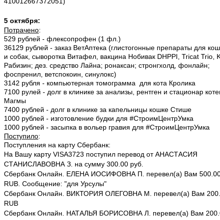
410012667372051)
5 октября:
Потрачено
:
529 рублей - флексопрофен (1 фл.)
36129 рублей - заказ ВетАптека (глистогонные препараты для кош
и собак, сыворотка Витафел, вакцина Нобивак DHPPI, Tricat Trio, 
Рабизин; дез. средство Лайна; ронаксан; стронгхолд, фонлайн;
фоспренил, ветспокоин, синулокс)
3142 рубля - компьютерная томограмма для кота Кролика
7100 рулей - долг в клинике за анализы, рентген и стационар коте
Магмы
7400 рублей - долг в клинике за капельницы кошке Стише
1000 рублей - изготовление будки для #СтроимЦентрУмка
1000 рублей - засыпка в вольер гравия для #СтроимЦентрУмка
Поступило
:
Поступления на карту Сбербанк:
На Вашу карту VISA3723 поступил перевод от АНАСТАСИЯ
СТАНИСЛАВОВНА З. на сумму 300.00 руб.
Сбербанк Онлайн. ЕЛЕНА ИОСИФОВНА П. перевел(а) Вам 500.0
RUB. Сообщение: "для Урсулы"
Сбербанк Онлайн. ВИКТОРИЯ ОЛЕГОВНА М. перевел(а) Вам 200
RUB
Сбербанк Онлайн. НАТАЛЬЯ БОРИСОВНА Л. перевел(а) Вам 200.